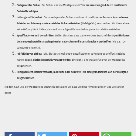
Fachgerechter Einbau:
Der Einbau und die Montage dieser Teile
müssen zwingend durch qualifizierte
Fachkräfte erfolgen
.
Haftung und Sicherheit:
Ein unsachgemäßer Einbau durch nicht qualifiziertes Personal kann
schwere
Schäden am Fahrzeug sowie erhebliche Sicherheitsrisiken
(Unfallgefahr) verursachen. Wir übernehmen
keine Haftung für Schäden, die durch unsachgemäße Handhabung oder Installation entstehen.
Spezifikationen und Vorschriften:
Stellen Sie sicher, dass das erworbene Ersatzteil den
Spezifikationen
des Fahrzeugherstellers sowie geltenden nationalen und internationalen Vorschriften
(wie z.B. TÜV-
Vorgaben) entspricht.
Prüfpflicht vor Einbau:
Teile, die falsche Maße oder Spezifikationen aufweisen oder offensichtliche
Mängel zeigen,
dürfen keinesfalls verbaut werden
. Eine Sicht- und Maßprüfung vor der Montage ist
obligatorisch.
Rückgaberecht:
Bereits verbaute, montierte oder benutzte Teile sind grundsätzlich von der Rückgabe
ausgeschlossen.
Mit dem Kauf und der Montage des Ersatzteils bestätigen Sie, dass Sie diese Hinweise gelesen und verstanden
haben