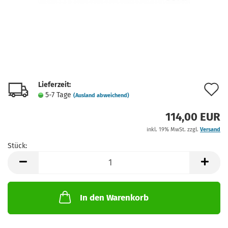
Lieferzeit:
A
5-7 Tage
(Ausland abweichend)
d
114,00 EUR
M
inkl. 19% MwSt. zzgl.
Versand
Stück:
Stück
In den Warenkorb