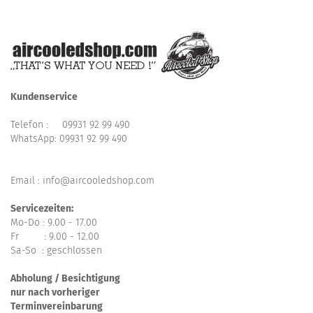
Kundenservice
Telefon :
09931 92 99 490
WhatsApp:
09931 92 99 490
Email : info@aircooledshop.com
Servicezeiten:
Mo-Do : 9.00 - 17.00
Fr : 9.00 - 12.00
Sa-So : geschlossen
Abholung / Besichtigung
nur nach vorheriger
Terminvereinbarung