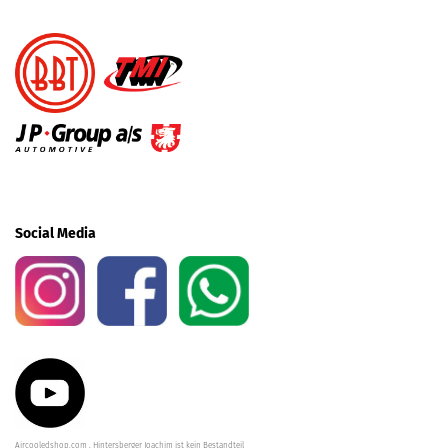
Social Media
Aircooledshop.com , Hintersberger Joachim ist kein Bestandteil