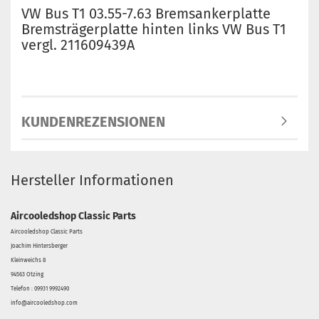
VW Bus T1 03.55-7.63 Bremsankerplatte
Bremsträgerplatte hinten links VW Bus T1
vergl. 211609439A
KUNDENREZENSIONEN
Hersteller Informationen
Aircooledshop Classic Parts
Aircooledshop Classic Parts
Joachim Hintersberger
Kleinweichs 8
94563 Otzing
Telefon : 09931 9992490
info@aircooledshop.com