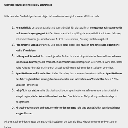
Wichtiger Hinweis zu unseren KFZ-Ersatzteilen
Bitte beachten Sie die folgenden wichtigen Informationen bezüglich unserer KFZ-Ersatzteile:
Kompatibilität:
Unsere Ersatzteile sind ausschließlich für die spezifisch
angegebenen Fahrzeugmodelle
und Anwendungen geeignet
. Prüfen Sie vor dem Kauf sorgfältig die Kompatibilität mit Ihrem Fahrzeug
anhand der Fahrzeuginformationen (z.B. Schlüsselnummern, Baujahr, Herstellerangaben).
Fachgerechter Einbau:
Der Einbau und die Montage dieser Teile
müssen zwingend durch qualifizierte
Fachkräfte erfolgen
.
Haftung und Sicherheit:
Ein unsachgemäßer Einbau durch nicht qualifiziertes Personal kann
schwere
Schäden am Fahrzeug sowie erhebliche Sicherheitsrisiken
(Unfallgefahr) verursachen. Wir übernehmen
keine Haftung für Schäden, die durch unsachgemäße Handhabung oder Installation entstehen.
Spezifikationen und Vorschriften:
Stellen Sie sicher, dass das erworbene Ersatzteil den
Spezifikationen
des Fahrzeugherstellers sowie geltenden nationalen und internationalen Vorschriften
(wie z.B. TÜV-
Vorgaben) entspricht.
Prüfpflicht vor Einbau:
Teile, die falsche Maße oder Spezifikationen aufweisen oder offensichtliche
Mängel zeigen,
dürfen keinesfalls verbaut werden
. Eine Sicht- und Maßprüfung vor der Montage ist
obligatorisch.
Rückgaberecht:
Bereits verbaute, montierte oder benutzte Teile sind grundsätzlich von der Rückgabe
ausgeschlossen.
Mit dem Kauf und der Montage des Ersatzteils bestätigen Sie, dass Sie diese Hinweise gelesen und verstanden
haben