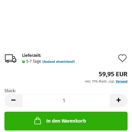
Lieferzeit:
A
5-7 Tage
(Ausland abweichend)
d
59,95 EUR
M
inkl. 19% MwSt. zzgl.
Versand
Stück:
Stück
In den Warenkorb