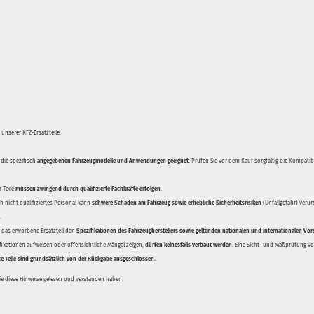
unserer KFZ-Ersatzteile:
 die spezifisch
angegebenen Fahrzeugmodelle und Anwendungen geeignet
. Prüfen Sie vor dem Kauf sorgfältig die Kompati
 Teile
müssen zwingend durch qualifizierte Fachkräfte erfolgen
.
 nicht qualifiziertes Personal kann
schwere Schäden am Fahrzeug sowie erhebliche Sicherheitsrisiken
(Unfallgefahr) veru
.
ss das erworbene Ersatzteil den
Spezifikationen des Fahrzeugherstellers sowie geltenden nationalen und internationalen Vor
ifikationen aufweisen oder offensichtliche Mängel zeigen,
dürfen keinesfalls verbaut werden
. Eine Sicht- und Maßprüfung vor
te Teile sind grundsätzlich von der Rückgabe ausgeschlossen.
Sie diese Hinweise gelesen und verstanden haben