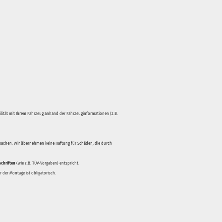
bilität mit Ihrem Fahrzeug anhand der Fahrzeuginformationen (z.B.
rsachen. Wir übernehmen keine Haftung für Schäden, die durch
schriften
(wie z.B. TÜV-Vorgaben) entspricht.
 der Montage ist obligatorisch.