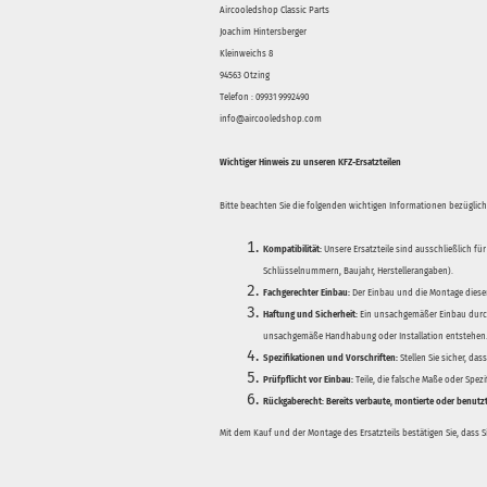
Aircooledshop Classic Parts
Joachim Hintersberger
Kleinweichs 8
94563 Otzing
Telefon : 09931 9992490
info@aircooledshop.com
Wichtiger Hinweis zu unseren KFZ-Ersatzteilen
Bitte beachten Sie die folgenden wichtigen Informationen bezüglich 
Kompatibilität:
Unsere Ersatzteile sind ausschließlich für
Schlüsselnummern, Baujahr, Herstellerangaben).
Fachgerechter Einbau:
Der Einbau und die Montage dieser
Haftung und Sicherheit:
Ein unsachgemäßer Einbau durch
unsachgemäße Handhabung oder Installation entstehen
Spezifikationen und Vorschriften:
Stellen Sie sicher, da
Prüfpflicht vor Einbau:
Teile, die falsche Maße oder Spez
Rückgaberecht:
Bereits verbaute, montierte oder benutz
Mit dem Kauf und der Montage des Ersatzteils bestätigen Sie, dass 