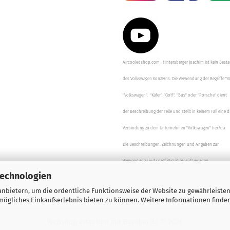
Aircooledshop.com , Hintersberger Joachim ist kein Besta
des Volkswagen Konzerns. Die Verwendung der Begriffe "V
"Volkswagen", "Käfer", "Golf", "Bus" oder "Porsche" dient
der Beschreibung der Teile und stellt in keinem Fall eine d
Verbindung zu dem Unternehmen "Volkswagen" her/da.
Die Beschreibungen, Zeichnungen und Angaben zur
Verwendung sind sorgfältig überprüft worden.
Technologien
nbietern, um die ordentliche Funktionsweise der Website zu gewährleisten
ögliches Einkaufserlebnis bieten zu können. Weitere Informationen finden
Webshop erstellen
mit Gambio.de © 2026