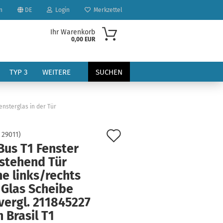
n
DE
Login
Merkzettel
Ihr Warenkorb
0,00 EUR
TYP 3
WEITERE
SUCHEN
ensterglas in der Tür
Auf
:
29011
)
Bus T1 Fenster
den
tstehend Tür
?
Merkzettel
e links/rechts
 Glas Scheibe
vergl. 211845227
 Brasil T1