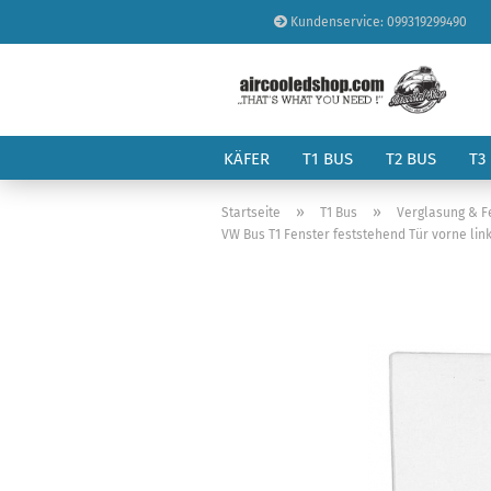
Kundenservice: 099319299490
KÄFER
T1 BUS
T2 BUS
T3
»
»
Startseite
T1 Bus
Verglasung & F
VW Bus T1 Fenster feststehend Tür vorne link