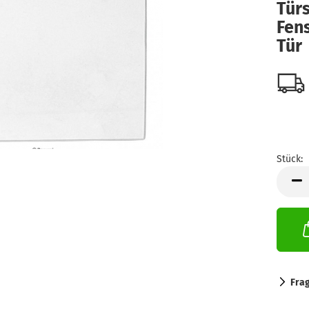
Tür
Fens
Tür
Stück:
Stück
Fra