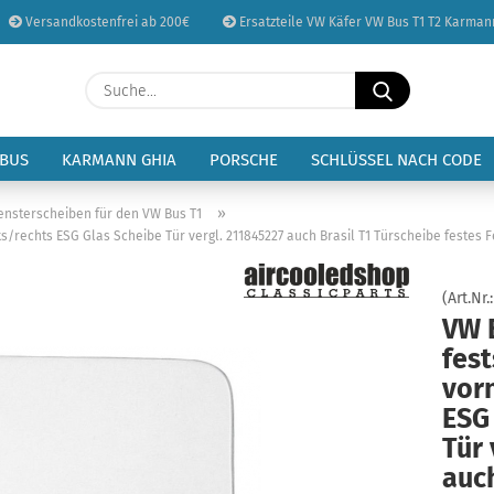
Versandkostenfrei ab 200€
Ersatzteile VW Käfer VW Bus T1 T2 Karman
Sprache auswählen
Suche...
E-Mail
Lieferland
 BUS
KARMANN GHIA
PORSCHE
SCHLÜSSEL NACH CODE
Passwort
»
ensterscheiben für den VW Bus T1
s/rechts ESG Glas Scheibe Tür vergl. 211845227 auch Brasil T1 Türscheibe festes F
(Art.Nr.
VW 
Konto erstellen
fes
Passwort vergessen
vorn
ESG
Tür 
auch