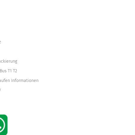
z
ackierung
Bus T1 T2
kaufen Informationen
W