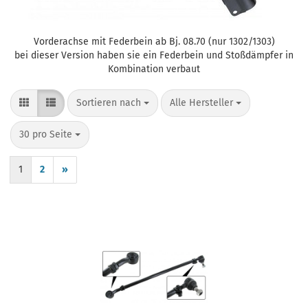
Vorderachse mit Federbein ab Bj. 08.70 (nur 1302/1303)
bei dieser Version haben sie ein Federbein und Stoßdämpfer in
Kombination verbaut
Sortieren nach
pro Seite
Sortieren nach
Alle Hersteller
pro Seite
30 pro Seite
1
2
»