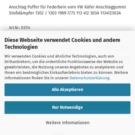
Anschlag Puffer für Federbein vorn VW Käfer Anschlaggummi
Stoßdämpfer 1302 / 1303 1969-7/73 113 412 303A 113412303A
Art.Nr.: 03314
Lieferzeit:
5-7 Tage
(Ausland abweichend)
Diese Webseite verwendet Cookies und andere
Technologien
Wir verwenden Cookies und ähnliche Technologien, auch von
4,50 EUR
Drittanbietern, um die ordentliche Funktionsweise der Website zu
inkl. 19% MwSt. zzgl.
Versand
gewährleisten, die Nutzung unseres Angebotes zu analysieren und
Ihnen ein bestmögliches Einkaufserlebnis bieten zu können. Weitere
SET:
Informationen finden Sie in unserer
Datenschutzerklärung
.
Alle Akzeptieren
IN DEN WARENKORB
Nur Notwendige
Weitere Informationen