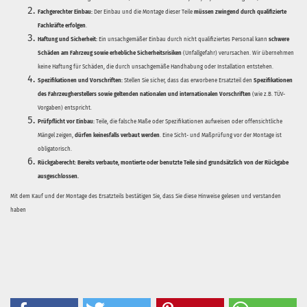
Fachgerechter Einbau:
Der Einbau und die Montage dieser Teile
müssen zwingend durch qualifizierte
Fachkräfte erfolgen
.
Haftung und Sicherheit:
Ein unsachgemäßer Einbau durch nicht qualifiziertes Personal kann
schwere
Schäden am Fahrzeug sowie erhebliche Sicherheitsrisiken
(Unfallgefahr) verursachen. Wir übernehmen
keine Haftung für Schäden, die durch unsachgemäße Handhabung oder Installation entstehen.
Spezifikationen und Vorschriften:
Stellen Sie sicher, dass das erworbene Ersatzteil den
Spezifikationen
des Fahrzeugherstellers sowie geltenden nationalen und internationalen Vorschriften
(wie z.B. TÜV-
Vorgaben) entspricht.
Prüfpflicht vor Einbau:
Teile, die falsche Maße oder Spezifikationen aufweisen oder offensichtliche
Mängel zeigen,
dürfen keinesfalls verbaut werden
. Eine Sicht- und Maßprüfung vor der Montage ist
obligatorisch.
Rückgaberecht:
Bereits verbaute, montierte oder benutzte Teile sind grundsätzlich von der Rückgabe
ausgeschlossen.
Mit dem Kauf und der Montage des Ersatzteils bestätigen Sie, dass Sie diese Hinweise gelesen und verstanden
haben