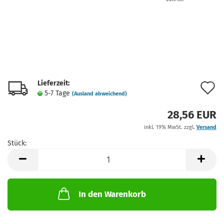
Lieferzeit:
A
5-7 Tage
(Ausland abweichend)
d
28,56 EUR
M
inkl. 19% MwSt. zzgl.
Versand
Stück:
Stück
In den Warenkorb