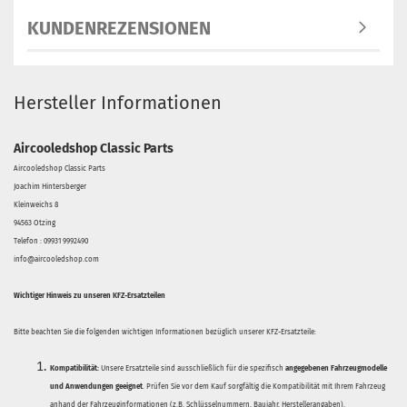
KUNDENREZENSIONEN
Hersteller Informationen
Aircooledshop Classic Parts
Aircooledshop Classic Parts
Joachim Hintersberger
Kleinweichs 8
94563 Otzing
Telefon : 09931 9992490
info@aircooledshop.com
Wichtiger Hinweis zu unseren KFZ-Ersatzteilen
Bitte beachten Sie die folgenden wichtigen Informationen bezüglich unserer KFZ-Ersatzteile:
Kompatibilität:
Unsere Ersatzteile sind ausschließlich für die spezifisch
angegebenen Fahrzeugmodelle
und Anwendungen geeignet
. Prüfen Sie vor dem Kauf sorgfältig die Kompatibilität mit Ihrem Fahrzeug
anhand der Fahrzeuginformationen (z.B. Schlüsselnummern, Baujahr, Herstellerangaben).