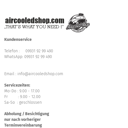
Kundenservice
Telefon :
09931 92 99 490
WhatsApp:
09931 92 99 490
Email : info@aircooledshop.com
Servicezeiten:
Mo-Do : 9.00 - 17.00
Fr : 9.00 - 12.00
Sa-So : geschlossen
Abholung / Besichtigung
nur nach vorheriger
Terminvereinbarung