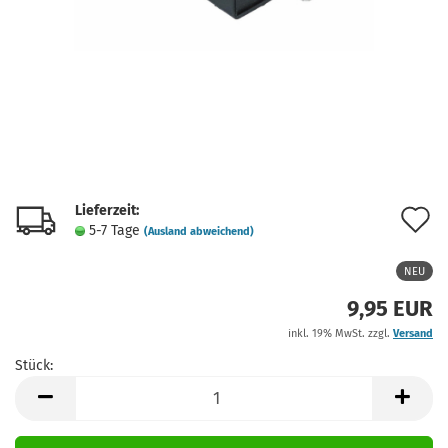
Lieferzeit:
A
5-7 Tage
(Ausland abweichend)
d
NEU
M
9,95 EUR
inkl. 19% MwSt. zzgl.
Versand
Stück:
Stück