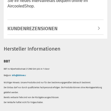
Sie Ihr neues Intervallrelais bequem online im
AircooledShop
.
KUNDENREZENSIONEN
Hersteller Informationen
BBT
BBT nv Nijverheidsstraat 21 2960 Sint-job-in-'t-Goor
Belgium
info@bbt4vw.c
Wichtiger Hinweis: Unsere Produkte sind nur für den bestimmungsgemäßen Gebrauch bestimmt.
Der Einbau darf nur durch qualifiziertes Fachpersonal erfolgen. Die Produkte können ohne Montageanleitung
geliefert werden.
Bereits verbaute Teile sind von der Rückgabe ausgeschlossen.
Der Verkäufer haftet nicht für Folgeschäden.