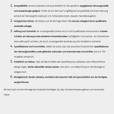
Kompatibilität:
Unsere Ersatzteile sind ausschließlich für die spezifisch
angegebenen Fahrzeugmodelle
und Anwendungen geeignet
. Prüfen Sie vor dem Kauf sorgfältig die Kompatibilität mit Ihrem Fahrzeug
anhand der Fahrzeuginformationen (z.B. Schlüsselnummern, Baujahr, Herstellerangaben).
Fachgerechter Einbau:
Der Einbau und die Montage dieser Teile
müssen zwingend durch qualifizierte
Fachkräfte erfolgen
.
Haftung und Sicherheit:
Ein unsachgemäßer Einbau durch nicht qualifiziertes Personal kann
schwere
Schäden am Fahrzeug sowie erhebliche Sicherheitsrisiken
(Unfallgefahr) verursachen. Wir übernehmen
keine Haftung für Schäden, die durch unsachgemäße Handhabung oder Installation entstehen.
Spezifikationen und Vorschriften:
Stellen Sie sicher, dass das erworbene Ersatzteil den
Spezifikationen
des Fahrzeugherstellers sowie geltenden nationalen und internationalen Vorschriften
(wie z.B. TÜV-
Vorgaben) entspricht.
Prüfpflicht vor Einbau:
Teile, die falsche Maße oder Spezifikationen aufweisen oder offensichtliche
Mängel zeigen,
dürfen keinesfalls verbaut werden
. Eine Sicht- und Maßprüfung vor der Montage ist
obligatorisch.
Rückgaberecht:
Bereits verbaute, montierte oder benutzte Teile sind grundsätzlich von der Rückgabe
ausgeschlossen.
Mit dem Kauf und der Montage des Ersatzteils bestätigen Sie, dass Sie diese Hinweise gelesen und verstanden
haben