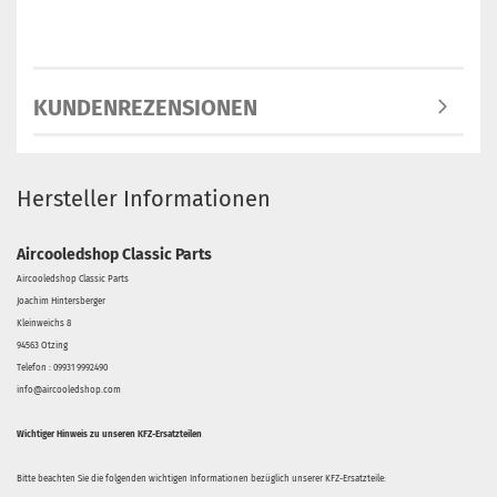
KUNDENREZENSIONEN
Hersteller Informationen
Aircooledshop Classic Parts
Aircooledshop Classic Parts
Joachim Hintersberger
Kleinweichs 8
94563 Otzing
Telefon : 09931 9992490
info@aircooledshop.com
Wichtiger Hinweis zu unseren KFZ-Ersatzteilen
Bitte beachten Sie die folgenden wichtigen Informationen bezüglich unserer KFZ-Ersatzteile: