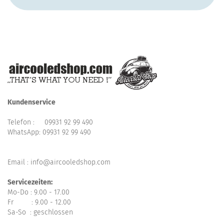
Kundenservice
Telefon :
09931 92 99 490
WhatsApp:
09931 92 99 490
Email : info@aircooledshop.com
Servicezeiten:
Mo-Do : 9.00 - 17.00
Fr : 9.00 - 12.00
Sa-So : geschlossen