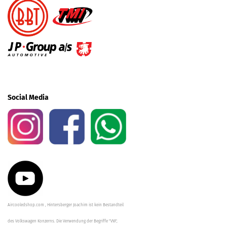
Social Media
Aircooledshop.com , Hintersberger Joachim ist kein Bestandteil
des Volkswagen Konzerns. Die Verwendung der Begriffe "VW",