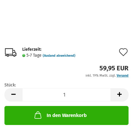
Lieferzeit:
A
5-7 Tage
(Ausland abweichend)
d
59,95 EUR
M
inkl. 19% MwSt. zzgl.
Versand
Stück:
Stück
In den Warenkorb