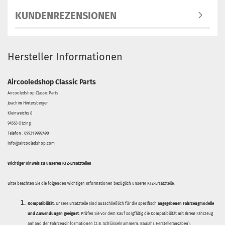
KUNDENREZENSIONEN
Hersteller Informationen
Aircooledshop Classic Parts
Aircooledshop Classic Parts
Joachim Hintersberger
Kleinweichs 8
94563 Otzing
Telefon : 09931 9992490
info@aircooledshop.com
Wichtiger Hinweis zu unseren KFZ-Ersatzteilen
Bitte beachten Sie die folgenden wichtigen Informationen bezüglich unserer KFZ-Ersatzteile:
Kompatibilität:
Unsere Ersatzteile sind ausschließlich für die spezifisch
angegebenen Fahrzeugmodelle
und Anwendungen geeignet
. Prüfen Sie vor dem Kauf sorgfältig die Kompatibilität mit Ihrem Fahrzeug
anhand der Fahrzeuginformationen (z.B. Schlüsselnummern, Baujahr, Herstellerangaben).