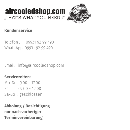
Kundenservice
Telefon :
09931 92 99 490
WhatsApp:
09931 92 99 490
Email : info@aircooledshop.com
Servicezeiten:
Mo-Do : 9.00 - 17.00
Fr : 9.00 - 12.00
Sa-So : geschlossen
Abholung / Besichtigung
nur nach vorheriger
Terminvereinbarung