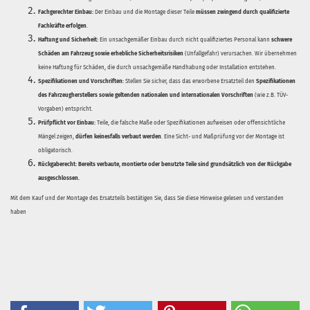
Fachgerechter Einbau:
Der Einbau und die Montage dieser Teile
müssen zwingend durch qualifizierte
Fachkräfte erfolgen
.
Haftung und Sicherheit:
Ein unsachgemäßer Einbau durch nicht qualifiziertes Personal kann
schwere
Schäden am Fahrzeug sowie erhebliche Sicherheitsrisiken
(Unfallgefahr) verursachen. Wir übernehmen
keine Haftung für Schäden, die durch unsachgemäße Handhabung oder Installation entstehen.
Spezifikationen und Vorschriften:
Stellen Sie sicher, dass das erworbene Ersatzteil den
Spezifikationen
des Fahrzeugherstellers sowie geltenden nationalen und internationalen Vorschriften
(wie z.B. TÜV-
Vorgaben) entspricht.
Prüfpflicht vor Einbau:
Teile, die falsche Maße oder Spezifikationen aufweisen oder offensichtliche
Mängel zeigen,
dürfen keinesfalls verbaut werden
. Eine Sicht- und Maßprüfung vor der Montage ist
obligatorisch.
Rückgaberecht:
Bereits verbaute, montierte oder benutzte Teile sind grundsätzlich von der Rückgabe
ausgeschlossen.
Mit dem Kauf und der Montage des Ersatzteils bestätigen Sie, dass Sie diese Hinweise gelesen und verstanden
haben