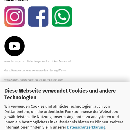
Aircooledshop.com , Hintersberger Joachim ist kein Bestandteil
des Volkswagen Konzerns. Die Verwendung der Begriffe "VW",
"Volkswagen", "Käfer", "Golf", "Bus" oder "Porsche" dient
Diese Webseite verwendet Cookies und andere
der Beschreibung der Teile und stellt in keinem Fall eine direkte
Technologien
Verbindung zu dem Unternehmen "Volkswagen" her/da.
Wir verwenden Cookies und ähnliche Technologien, auch von
Die Beschreibungen, Zeichnungen und Angaben zur
Drittanbietern, um die ordentliche Funktionsweise der Website zu
gewährleisten, die Nutzung unseres Angebotes zu analysieren und
Verwendung sind sorgfältig überprüft worden.
Ihnen ein bestmögliches Einkaufserlebnis bieten zu können. Weitere
Informationen finden Sie in unserer
Datenschutzerklärung
.