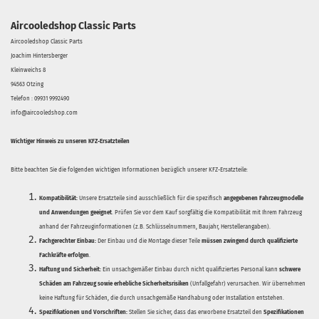
Aircooledshop Classic Parts
Aircooledshop Classic Parts
Joachim Hintersberger
Kleinweichs 8
94563 Otzing
Telefon : 09931 9992490
info@aircooledshop.com
Wichtiger Hinweis zu unseren KFZ-Ersatzteilen
Bitte beachten Sie die folgenden wichtigen Informationen bezüglich unserer KFZ-Ersatzteile:
Kompatibilität:
Unsere Ersatzteile sind ausschließlich für die spezifisch
angegebenen Fahrzeugmodelle
und Anwendungen geeignet
. Prüfen Sie vor dem Kauf sorgfältig die Kompatibilität mit Ihrem Fahrzeug
anhand der Fahrzeuginformationen (z.B. Schlüsselnummern, Baujahr, Herstellerangaben).
Fachgerechter Einbau:
Der Einbau und die Montage dieser Teile
müssen zwingend durch qualifizierte
Fachkräfte erfolgen
.
Haftung und Sicherheit:
Ein unsachgemäßer Einbau durch nicht qualifiziertes Personal kann
schwere
Schäden am Fahrzeug sowie erhebliche Sicherheitsrisiken
(Unfallgefahr) verursachen. Wir übernehmen
keine Haftung für Schäden, die durch unsachgemäße Handhabung oder Installation entstehen.
Spezifikationen und Vorschriften:
Stellen Sie sicher, dass das erworbene Ersatzteil den
Spezifikationen