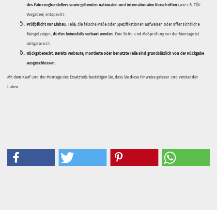
des Fahrzeugherstellers sowie geltenden nationalen und internationalen Vorschriften
(wie z.B. TÜV-
Vorgaben) entspricht.
Prüfpflicht vor Einbau:
Teile, die falsche Maße oder Spezifikationen aufweisen oder offensichtliche
Mängel zeigen,
dürfen keinesfalls verbaut werden
. Eine Sicht- und Maßprüfung vor der Montage ist
obligatorisch.
Rückgaberecht:
Bereits verbaute, montierte oder benutzte Teile sind grundsätzlich von der Rückgabe
ausgeschlossen.
Mit dem Kauf und der Montage des Ersatzteils bestätigen Sie, dass Sie diese Hinweise gelesen und verstanden
haben