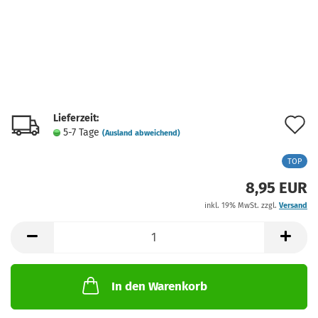
Lieferzeit:
A
5-7 Tage
(Ausland abweichend)
d
TOP
M
8,95 EUR
inkl. 19% MwSt. zzgl.
Versand
In den Warenkorb