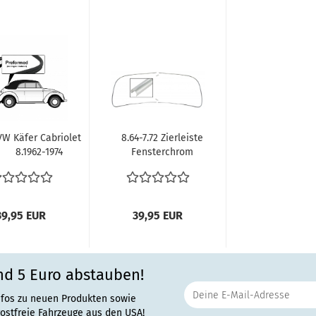
VW Käfer Cabriolet
8.64-7.72 Zierleiste
8.1962-1974
Fensterchrom
kscheibendichtung...
Fensterzierleiste...
39,95 EUR
39,95 EUR
nd 5 Euro abstauben!
nfos zu neuen Produkten sowie
rostfreie Fahrzeuge aus den USA!