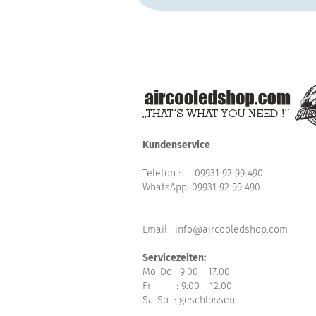
Kundenservice
Telefon :
09931 92 99 490
WhatsApp:
09931 92 99 490
Email : info@aircooledshop.com
Servicezeiten:
Mo-Do : 9.00 - 17.00
Fr : 9.00 - 12.00
Sa-So : geschlossen