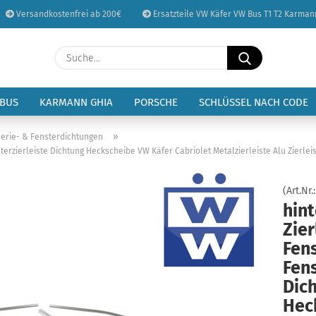
Versandkostenfrei ab 200€
Ersatzteile VW Käfer VW Bus T1 T2 Karman
Sprache auswählen
Suche...
E-Mail
Lieferland
 BUS
KARMANN GHIA
PORSCHE
SCHLÜSSEL NACH CODE
Passwort
»
erie- & Fensterdichtungen
sterzierleiste Dichtung Heckscheibe VW Käfer Cabriolet Metalzierleiste Alu Zierlei
(Art.Nr.
hint
Konto erstellen
Zier
Passwort vergessen
Fen
Fens
Dic
Hec