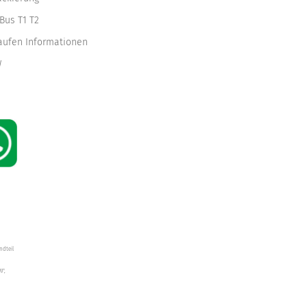
Bus T1 T2
kaufen Informationen
W
ndteil
W",