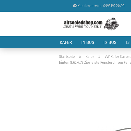
Kundenservice: 099319299490
KÄFER
T1 BUS
T2 BUS
T3
»
»
Startseite
Käfer
VW Käfer Kaross
hinten 8.62-7.72 Zierleiste Fensterchrom Fen