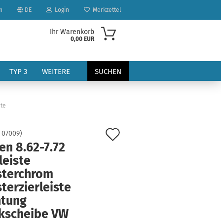
n
DE
Login
Merkzettel
Ihr Warenkorb
0,00 EUR
TYP 3
WEITERE
SUCHEN
ste
Auf
:
07009
)
en 8.62-7.72
den
leiste
?
Merkzettel
sterchrom
terzierleiste
htung
kscheibe VW