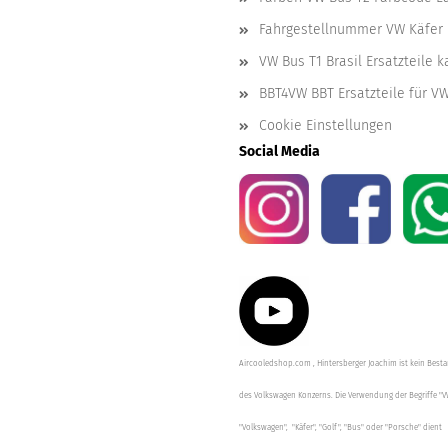
Fahrgestellnummer VW Käfer 
VW Bus T1 Brasil Ersatzteile 
BBT4VW BBT Ersatzteile für V
Cookie Einstellungen
Social Media
Aircooledshop.com , Hintersberger Joachim ist kein Besta
des Volkswagen Konzerns. Die Verwendung der Begriffe "V
"Volkswagen", "Käfer", "Golf", "Bus" oder "Porsche" dient