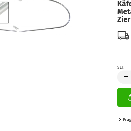
Käfe
Meta
Zier
SET:
SET
Fra