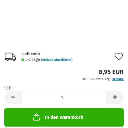
Lieferzeit:
A
5-7 Tage
(Ausland abweichend)
d
8,95 EUR
M
inkl. 19% MwSt. zzgl.
Versand
SET:
SET
In den Warenkorb