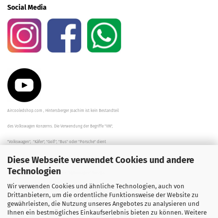
Social Media
Aircooledshop.com , Hintersberger Joachim ist kein Bestandteil
des Volkswagen Konzerns. Die Verwendung der Begriffe "VW",
"Volkswagen", "Käfer", "Golf", "Bus" oder "Porsche" dient
Diese Webseite verwendet Cookies und andere
der Beschreibung der Teile und stellt in keinem Fall eine direkte
Technologien
Verbindung zu dem Unternehmen "Volkswagen" her/da.
Wir verwenden Cookies und ähnliche Technologien, auch von
Die Beschreibungen, Zeichnungen und Angaben zur
Drittanbietern, um die ordentliche Funktionsweise der Website zu
gewährleisten, die Nutzung unseres Angebotes zu analysieren und
Verwendung sind sorgfältig überprüft worden.
Ihnen ein bestmögliches Einkaufserlebnis bieten zu können. Weitere