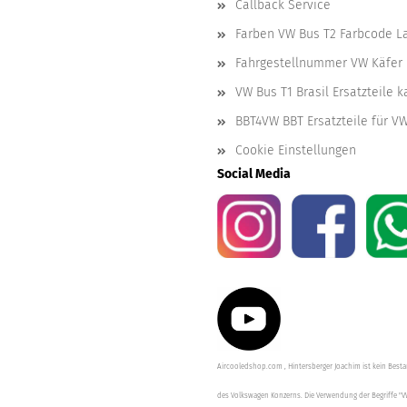
Callback Service
Farben VW Bus T2 Farbcode L
Fahrgestellnummer VW Käfer 
VW Bus T1 Brasil Ersatzteile 
BBT4VW BBT Ersatzteile für V
Cookie Einstellungen
Social Media
Aircooledshop.com , Hintersberger Joachim ist kein Besta
des Volkswagen Konzerns. Die Verwendung der Begriffe "V