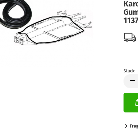
Kar
Gum
113
Stück:
Stück
Fra