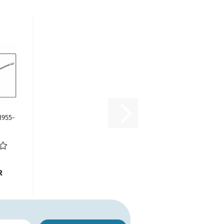
1955-
ilzug
e...
R