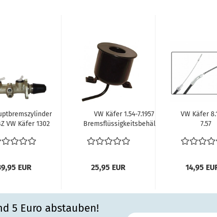
ptbremszylinder
VW Käfer 1.54-7.1957
VW Käfer 8.
Z VW Käfer 1302
Bremsflüssigkeitsbehälter
7.57
303 Zweikreis...
Behälter...
Handbremsse
Seilzug
Handbrems
39,95 EUR
25,95 EUR
14,95 EU
nd 5 Euro abstauben!