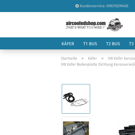
Kundenservice: 099319299490
KÄFER
T1 BUS
T2 BUS
T3
»
»
Startseite
Käfer
VW Käfer Kaross
VW Käfer Bodenplatte Dichtung Karosseriedi