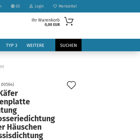
n
DE
Login
Merkzettel
Ihr Warenkorb
0,00 EUR
TYP 3
WEITERE
SUCHEN
151
Auf
:
00564
)
Käfer
den
enplatte
?
Merkzettel
htung
osseriedichtung
er Häuschen
ssisdichtung