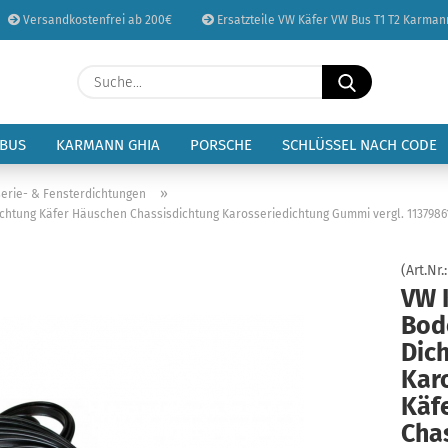
Versandkostenfrei ab 200€
Ersatzteile VW Käfer VW Bus T1 T2 Karman
Sprache auswählen
Suche...
E-Mail
Lieferland
 BUS
KARMANN GHIA
PORSCHE
SCHLÜSSEL NACH CODE
Passwort
»
erie- & Fensterdichtungen
chtung Käfer Häuschen Chassisdichtung Karosseriedichtung Gummi vergl. 1137986
(Art.Nr.
VW 
Konto erstellen
Bod
Passwort vergessen
Dic
Kar
Käf
Cha