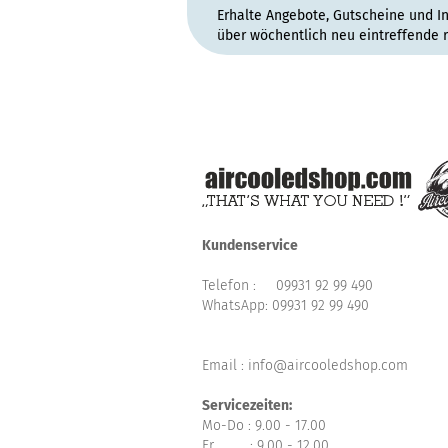
Erhalte Angebote, Gutscheine und I
über wöchentlich neu eintreffende 
Kundenservice
Telefon :
09931 92 99 490
WhatsApp:
09931 92 99 490
Email : info@aircooledshop.com
Servicezeiten:
Mo-Do : 9.00 - 17.00
Fr : 9.00 - 12.00