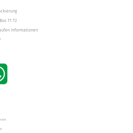
ackierung
Bus T1 T2
kaufen Informationen
W
ndteil
W",