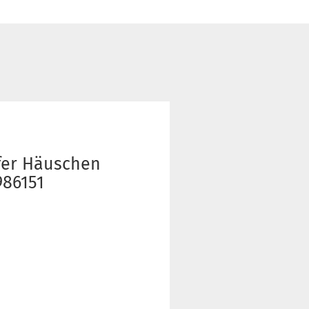
fer Häuschen
986151