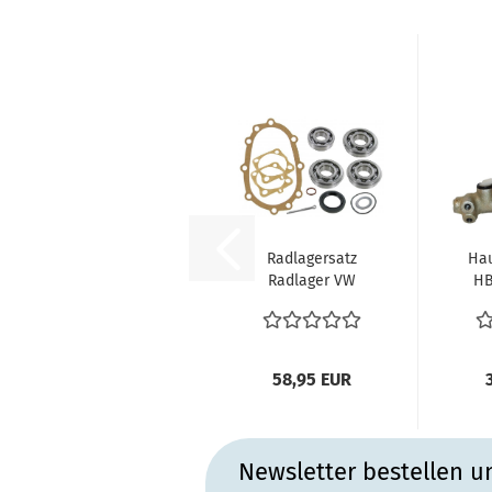
Radlagersatz
Hau
Radlager VW
HB
Bus T1
1
Hinterrad für
Vorgelege...
58,95 EUR
Newsletter bestellen u