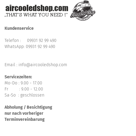
Kundenservice
Telefon :
09931 92 99 490
WhatsApp:
09931 92 99 490
Email : info@aircooledshop.com
Servicezeiten:
Mo-Do : 9.00 - 17.00
Fr : 9.00 - 12.00
Sa-So : geschlossen
Abholung / Besichtigung
nur nach vorheriger
Terminvereinbarung