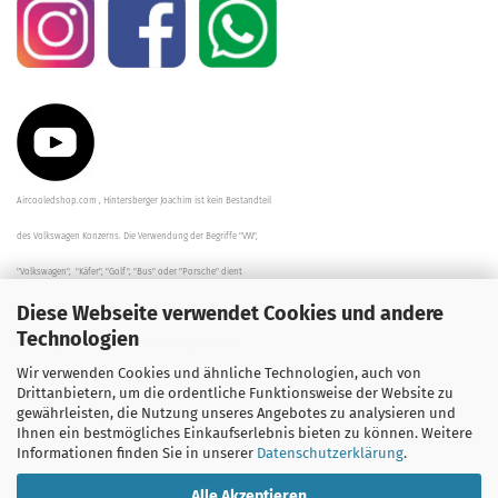
Aircooledshop.com , Hintersberger Joachim ist kein Bestandteil
des Volkswagen Konzerns. Die Verwendung der Begriffe "VW",
"Volkswagen", "Käfer", "Golf", "Bus" oder "Porsche" dient
Diese Webseite verwendet Cookies und andere
der Beschreibung der Teile und stellt in keinem Fall eine direkte
Technologien
Verbindung zu dem Unternehmen "Volkswagen" her/da.
Wir verwenden Cookies und ähnliche Technologien, auch von
Die Beschreibungen, Zeichnungen und Angaben zur
Drittanbietern, um die ordentliche Funktionsweise der Website zu
gewährleisten, die Nutzung unseres Angebotes zu analysieren und
Verwendung sind sorgfältig überprüft worden.
Ihnen ein bestmögliches Einkaufserlebnis bieten zu können. Weitere
Informationen finden Sie in unserer
Datenschutzerklärung
.
Alle Akzeptieren