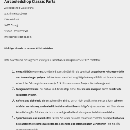
Aircooledshop Classic Parts
Aircooledshop Classic Parts
Joachim Hintersberger
Kleinweichs 8
94563 Otzing
Telefon : 09931 9992490
info@aircooledshop.com
Wichtiger Hinweis zu unseren KFZ-Ersatzteilen
Bitte beachten Sie die folgenden wichtigen Informationen bezüglich unserer KFZ-Ersatzteile:
Kompatibilität:
Unsere Ersatzteile sind ausschließlich für die spezifisch
angegebenen Fahrzeugmodelle
und Anwendungen geeignet
. Prüfen Sie vor dem Kauf sorgfältig die Kompatibilität mit Ihrem Fahrzeug
anhand der Fahrzeuginformationen (z.B. Schlüsselnummern, Baujahr, Herstellerangaben).
Fachgerechter Einbau:
Der Einbau und die Montage dieser Teile
müssen zwingend durch qualifizierte
Fachkräfte erfolgen
.
Haftung und Sicherheit:
Ein unsachgemäßer Einbau durch nicht qualifiziertes Personal kann
schwere
Schäden am Fahrzeug sowie erhebliche Sicherheitsrisiken
(Unfallgefahr) verursachen. Wir übernehmen
keine Haftung für Schäden, die durch unsachgemäße Handhabung oder Installation entstehen.
Spezifikationen und Vorschriften:
Stellen Sie sicher, dass das erworbene Ersatzteil den
Spezifikationen
des Fahrzeugherstellers sowie geltenden nationalen und internationalen Vorschriften
(wie z.B. TÜV-
Vorgaben) entspricht.