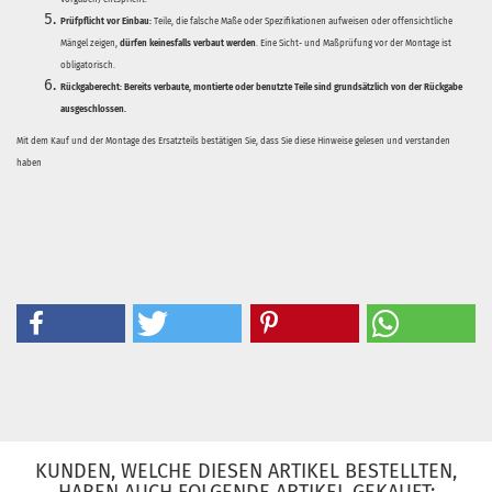
Prüfpflicht vor Einbau:
Teile, die falsche Maße oder Spezifikationen aufweisen oder offensichtliche
Mängel zeigen,
dürfen keinesfalls verbaut werden
. Eine Sicht- und Maßprüfung vor der Montage ist
obligatorisch.
Rückgaberecht:
Bereits verbaute, montierte oder benutzte Teile sind grundsätzlich von der Rückgabe
ausgeschlossen.
Mit dem Kauf und der Montage des Ersatzteils bestätigen Sie, dass Sie diese Hinweise gelesen und verstanden
haben
KUNDEN, WELCHE DIESEN ARTIKEL BESTELLTEN,