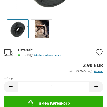
Lieferzeit:
A
1-3 Tage
(Ausland abweichend)
d
2,90 EUR
M
inkl. 19% MwSt. zzgl.
Versand
Stück:
Stück
In den Warenkorb