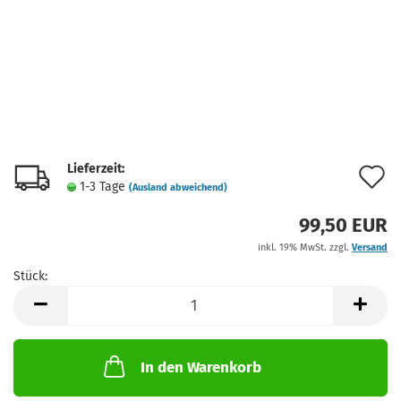
Lieferzeit:
A
1-3 Tage
(Ausland abweichend)
d
99,50 EUR
M
inkl. 19% MwSt. zzgl.
Versand
Stück:
Stück
In den Warenkorb