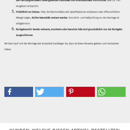
des Fahrzeugherstellers sowie geltenden nationalen und internationalen Vorschriften
(wie z.B. TÜV-
Vorgaben) entspricht.
Prüfpflicht vor Einbau:
Teile, die falsche Maße oder Spezifikationen aufweisen oder offensichtliche
Mängel zeigen,
dürfen keinesfalls verbaut werden
. Eine Sicht- und Maßprüfung vor der Montage ist
obligatorisch.
Rückgaberecht:
Bereits verbaute, montierte oder benutzte Teile sind grundsätzlich von der Rückgabe
ausgeschlossen.
Mit dem Kauf und der Montage des Ersatzteils bestätigen Sie, dass Sie diese Hinweise gelesen und verstanden
haben