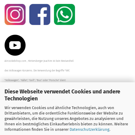
Aircooledshop.com , Hintersberger Joachim ist kein Bestandteil
des Volkswagen Konzerns. Die Verwendung der Begriffe "VW",
"Volkswagen", "Käfer", "Golf", "Bus" oder "Porsche" dient
Diese Webseite verwendet Cookies und andere
der Beschreibung der Teile und stellt in keinem Fall eine direkte
Technologien
Verbindung zu dem Unternehmen "Volkswagen" her/da.
Wir verwenden Cookies und ähnliche Technologien, auch von
Die Beschreibungen, Zeichnungen und Angaben zur
Drittanbietern, um die ordentliche Funktionsweise der Website zu
gewährleisten, die Nutzung unseres Angebotes zu analysieren und
Verwendung sind sorgfältig überprüft worden.
Ihnen ein bestmögliches Einkaufserlebnis bieten zu können. Weitere
Informationen finden Sie in unserer
Datenschutzerklärung
.