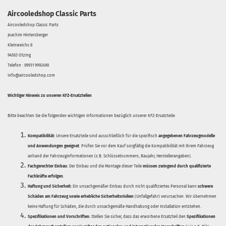
Aircooledshop Classic Parts
Aircooledshop Classic Parts
Joachim Hintersberger
Kleinweichs 8
94563 Otzing
Telefon : 09931 9992490
info@aircooledshop.com
Wichtiger Hinweis zu unseren KFZ-Ersatzteilen
Bitte beachten Sie die folgenden wichtigen Informationen bezüglich unserer KFZ-Ersatzteile:
Kompatibilität:
Unsere Ersatzteile sind ausschließlich für die spezifisch
angegebenen Fahrzeugmodelle
und Anwendungen geeignet
. Prüfen Sie vor dem Kauf sorgfältig die Kompatibilität mit Ihrem Fahrzeug
anhand der Fahrzeuginformationen (z.B. Schlüsselnummern, Baujahr, Herstellerangaben).
Fachgerechter Einbau:
Der Einbau und die Montage dieser Teile
müssen zwingend durch qualifizierte
Fachkräfte erfolgen
.
Haftung und Sicherheit:
Ein unsachgemäßer Einbau durch nicht qualifiziertes Personal kann
schwere
Schäden am Fahrzeug sowie erhebliche Sicherheitsrisiken
(Unfallgefahr) verursachen. Wir übernehmen
keine Haftung für Schäden, die durch unsachgemäße Handhabung oder Installation entstehen.
Spezifikationen und Vorschriften:
Stellen Sie sicher, dass das erworbene Ersatzteil den
Spezifikationen