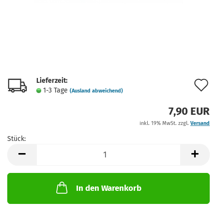
Lieferzeit:
A
1-3 Tage
(Ausland abweichend)
d
7,90 EUR
M
inkl. 19% MwSt. zzgl.
Versand
Stück:
Stück
In den Warenkorb