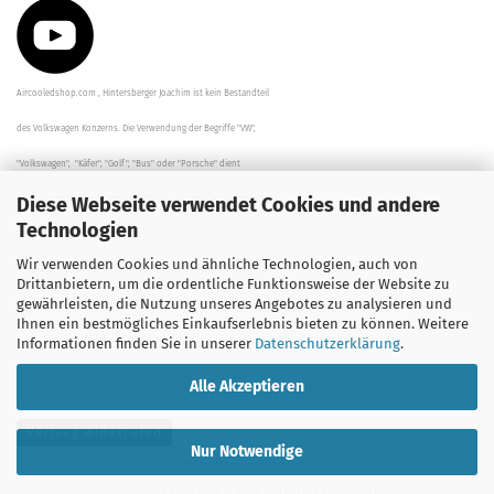
Aircooledshop.com , Hintersberger Joachim ist kein Bestandteil
des Volkswagen Konzerns. Die Verwendung der Begriffe "VW",
"Volkswagen", "Käfer", "Golf", "Bus" oder "Porsche" dient
Diese Webseite verwendet Cookies und andere
der Beschreibung der Teile und stellt in keinem Fall eine direkte
Technologien
Verbindung zu dem Unternehmen "Volkswagen" her/da.
Wir verwenden Cookies und ähnliche Technologien, auch von
Die Beschreibungen, Zeichnungen und Angaben zur
Drittanbietern, um die ordentliche Funktionsweise der Website zu
gewährleisten, die Nutzung unseres Angebotes zu analysieren und
Verwendung sind sorgfältig überprüft worden.
Ihnen ein bestmögliches Einkaufserlebnis bieten zu können. Weitere
Informationen finden Sie in unserer
Datenschutzerklärung
.
Alle Akzeptieren
Vertrag widerrufen
Nur Notwendige
Webshop erstellen
mit Gambio.de © 2026