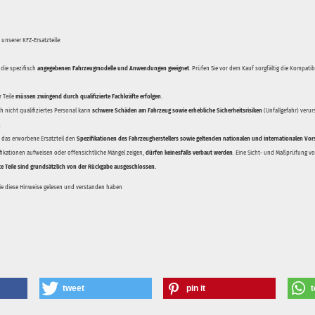
unserer KFZ-Ersatzteile:
 die spezifisch
angegebenen Fahrzeugmodelle und Anwendungen geeignet
. Prüfen Sie vor dem Kauf sorgfältig die Kompati
 Teile
müssen zwingend durch qualifizierte Fachkräfte erfolgen
.
 nicht qualifiziertes Personal kann
schwere Schäden am Fahrzeug sowie erhebliche Sicherheitsrisiken
(Unfallgefahr) veru
.
ss das erworbene Ersatzteil den
Spezifikationen des Fahrzeugherstellers sowie geltenden nationalen und internationalen Vor
ifikationen aufweisen oder offensichtliche Mängel zeigen,
dürfen keinesfalls verbaut werden
. Eine Sicht- und Maßprüfung vor
te Teile sind grundsätzlich von der Rückgabe ausgeschlossen.
Sie diese Hinweise gelesen und verstanden haben
tweet
pin it
t