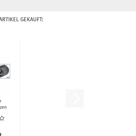
ARTIKEL GEKAUFT:
r
tzen
p1
.
R