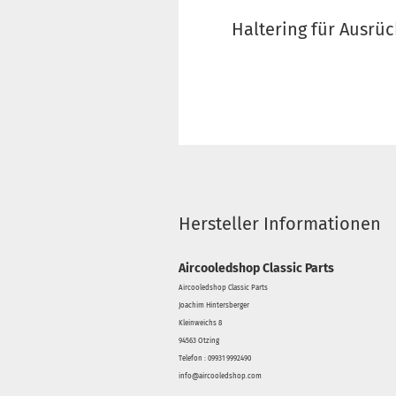
Haltering für Ausrüc
Hersteller Informationen
Aircooledshop Classic Parts
Aircooledshop Classic Parts
Joachim Hintersberger
Kleinweichs 8
94563 Otzing
Telefon : 09931 9992490
info@aircooledshop.com