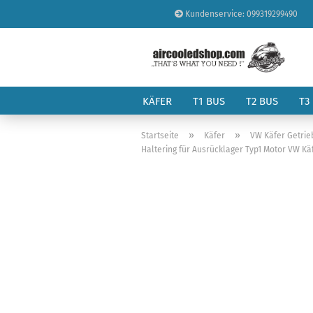
Kundenservice: 099319299490
KÄFER
T1 BUS
T2 BUS
T3
»
»
Startseite
Käfer
VW Käfer Getrie
Haltering für Ausrücklager Typ1 Motor VW Kä