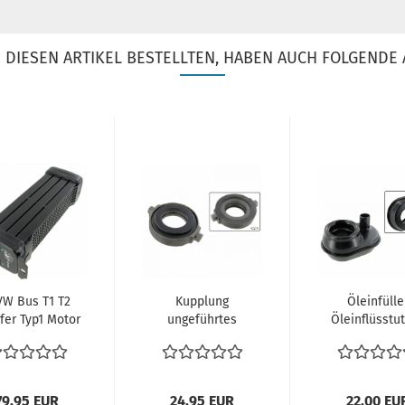
DIESEN ARTIKEL BESTELLTEN, HABEN AUCH FOLGENDE 
VW Bus T1 T2
Kupplung
Öleinfülle
fer Typ1 Motor
ungeführtes
Öleinflüsstu
Ölkühler
Ausrücklager
Schwarz Ty
kanalmotoren...
Kupplungssatz
Motor VW..
VW...
79,95 EUR
24,95 EUR
22,00 EU