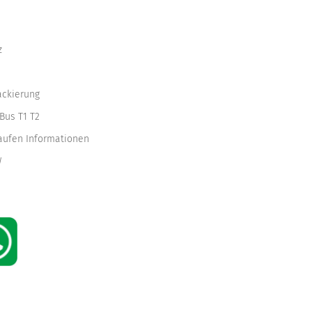
z
ackierung
Bus T1 T2
kaufen Informationen
W