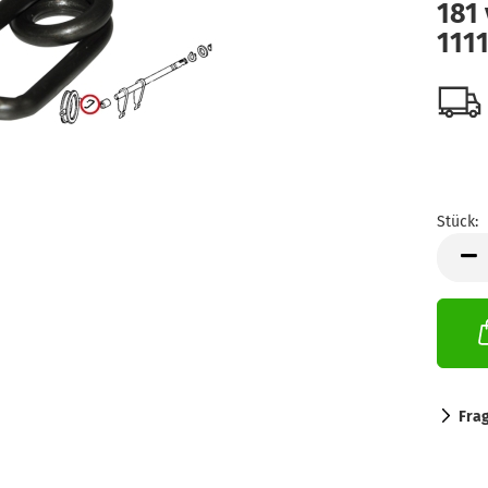
181 
111
Stück:
Stück
Fra