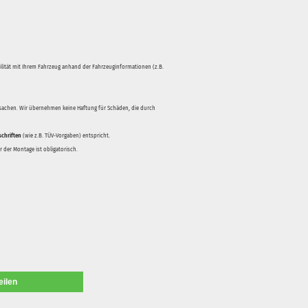
bilität mit Ihrem Fahrzeug anhand der Fahrzeuginformationen (z.B.
rsachen. Wir übernehmen keine Haftung für Schäden, die durch
schriften
(wie z.B. TÜV-Vorgaben) entspricht.
 der Montage ist obligatorisch.
eilen