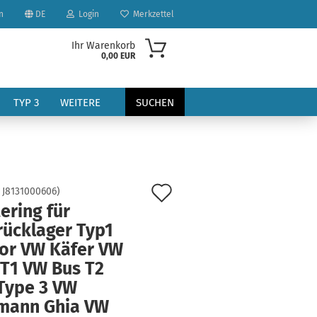
n
DE
Login
Merkzettel
Ihr Warenkorb
0,00 EUR
TYP 3
WEITERE
SUCHEN
Auf
:
J8131000606
)
ering für
den
rücklager Typ1
?
Merkzettel
or VW Käfer VW
 T1 VW Bus T2
Type 3 VW
mann Ghia VW