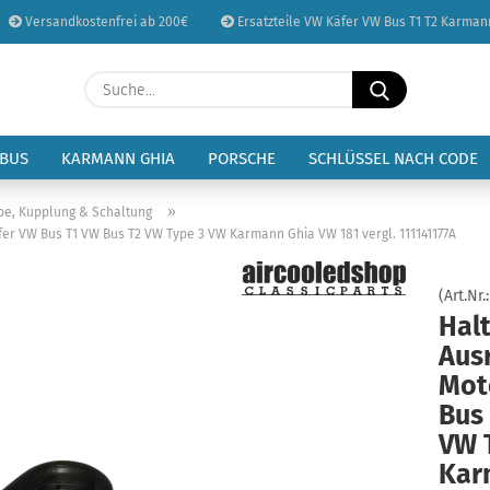
Versandkostenfrei ab 200€
Ersatzteile VW Käfer VW Bus T1 T2 Karman
Sprache auswählen
Suche...
E-Mail
Lieferland
 BUS
KARMANN GHIA
PORSCHE
SCHLÜSSEL NACH CODE
Passwort
»
be, Kupplung & Schaltung
fer VW Bus T1 VW Bus T2 VW Type 3 VW Karmann Ghia VW 181 vergl. 111141177A
(Art.Nr.
Halt
Konto erstellen
Aus
Passwort vergessen
Mot
Bus
VW 
Kar