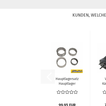
KUNDEN, WELCHE 
Hauptlagersatz
Hauptlager
Kä
0.50/0.50/Bund
Std 22mm
Ein
Stahl...
99,95 EUR