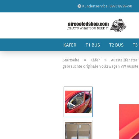
Kundenservice: 099319299490
KÄFER
T1 BUS
T2 BUS
T3
»
»
Startseite
Käfer
Ausstellfenster
gebrauchte originale Volkswagen VW Ausstell