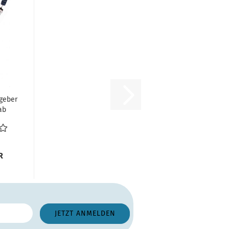
geber
ab
nzeige
.
R