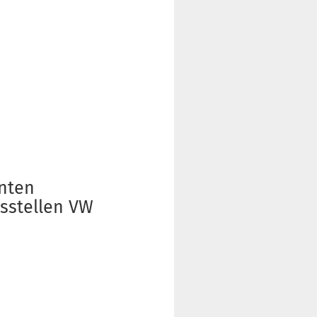
inten
usstellen VW