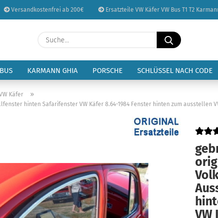
Versandkostenfrei ab 200€
Ersatzteile VW Käfer VW Bus T1 T2 Karman
Sprache auswählen
Suche...
E-Mail
Lieferland
 BUS
KARMANN GHIA
PORSCHE
SCHLÜSSEL NACH CODE
Passwort
»
 VW Käfer
fenster hinten Safarifenster VW Käfer 8.64-1984 Fenster hinten zum ausstellen V
geb
Konto erstellen
orig
Passwort vergessen
Vol
Auss
hint
VW 