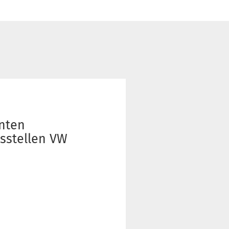
inten
usstellen VW