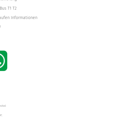
Bus T1 T2
kaufen Informationen
W
ndteil
W",