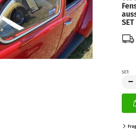
Fen
aus
SET
SET:
SET
Fra