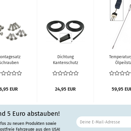
ontagesatz
Dichtung
Temperatur
Schrauben
Kantenschutz
Ölpeilst
sstellfenster
schwarz
Temperatura
 Käfer 8.64-
Innendichtung
Geber..
1990...
Karosse...
6,95 EUR
24,95 EUR
59,95 EU
nd 5 Euro abstauben!
nfos zu neuen Produkten sowie
rostfreie Fahrzeuge aus den USA!