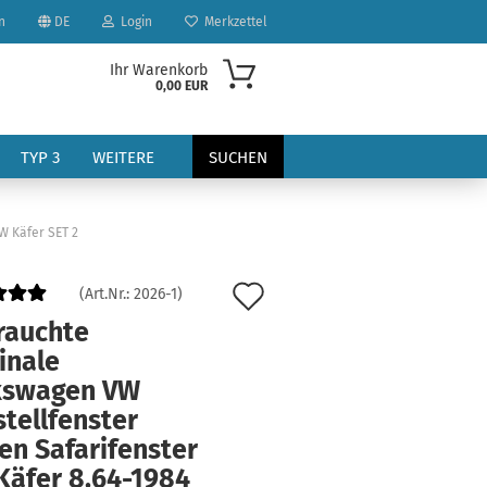
n
DE
Login
Merkzettel
Ihr Warenkorb
0,00 EUR
TYP 3
WEITERE
SUCHEN
W Käfer SET 2
Auf
(Art.Nr.:
2026-1
)
den
rauchte
inale
?
Merkzettel
kswagen VW
tellfenster
en Safarifenster
Käfer 8.64-1984