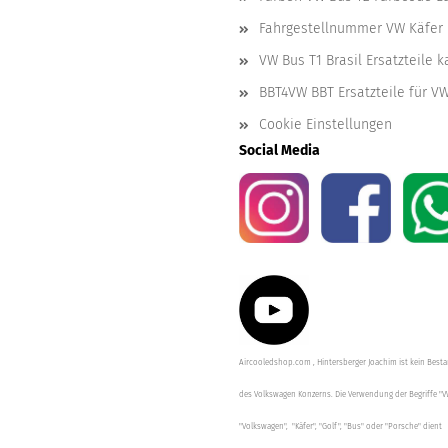
Fahrgestellnummer VW Käfer 
VW Bus T1 Brasil Ersatzteile 
BBT4VW BBT Ersatzteile für V
Cookie Einstellungen
Social Media
Aircooledshop.com , Hintersberger Joachim ist kein Besta
des Volkswagen Konzerns. Die Verwendung der Begriffe "V
"Volkswagen", "Käfer", "Golf", "Bus" oder "Porsche" dient