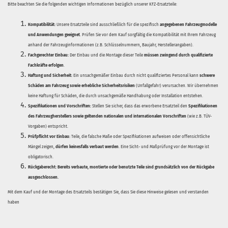
Bitte beachten Sie die folgenden wichtigen Informationen bezüglich unserer KFZ-Ersatzteile:
Kompatibilität:
Unsere Ersatzteile sind ausschließlich für die spezifisch
angegebenen Fahrzeugmodelle
und Anwendungen geeignet
. Prüfen Sie vor dem Kauf sorgfältig die Kompatibilität mit Ihrem Fahrzeug
anhand der Fahrzeuginformationen (z.B. Schlüsselnummern, Baujahr, Herstellerangaben).
Fachgerechter Einbau:
Der Einbau und die Montage dieser Teile
müssen zwingend durch qualifizierte
Fachkräfte erfolgen
.
Haftung und Sicherheit:
Ein unsachgemäßer Einbau durch nicht qualifiziertes Personal kann
schwere
Schäden am Fahrzeug sowie erhebliche Sicherheitsrisiken
(Unfallgefahr) verursachen. Wir übernehmen
keine Haftung für Schäden, die durch unsachgemäße Handhabung oder Installation entstehen.
Spezifikationen und Vorschriften:
Stellen Sie sicher, dass das erworbene Ersatzteil den
Spezifikationen
des Fahrzeugherstellers sowie geltenden nationalen und internationalen Vorschriften
(wie z.B. TÜV-
Vorgaben) entspricht.
Prüfpflicht vor Einbau:
Teile, die falsche Maße oder Spezifikationen aufweisen oder offensichtliche
Mängel zeigen,
dürfen keinesfalls verbaut werden
. Eine Sicht- und Maßprüfung vor der Montage ist
obligatorisch.
Rückgaberecht:
Bereits verbaute, montierte oder benutzte Teile sind grundsätzlich von der Rückgabe
ausgeschlossen.
Mit dem Kauf und der Montage des Ersatzteils bestätigen Sie, dass Sie diese Hinweise gelesen und verstanden
haben