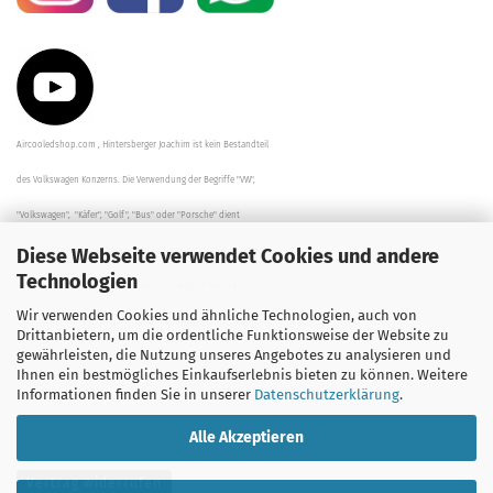
Aircooledshop.com , Hintersberger Joachim ist kein Bestandteil
des Volkswagen Konzerns. Die Verwendung der Begriffe "VW",
"Volkswagen", "Käfer", "Golf", "Bus" oder "Porsche" dient
Diese Webseite verwendet Cookies und andere
der Beschreibung der Teile und stellt in keinem Fall eine direkte
Technologien
Verbindung zu dem Unternehmen "Volkswagen" her/da.
Wir verwenden Cookies und ähnliche Technologien, auch von
Die Beschreibungen, Zeichnungen und Angaben zur
Drittanbietern, um die ordentliche Funktionsweise der Website zu
gewährleisten, die Nutzung unseres Angebotes zu analysieren und
Verwendung sind sorgfältig überprüft worden.
Ihnen ein bestmögliches Einkaufserlebnis bieten zu können. Weitere
Informationen finden Sie in unserer
Datenschutzerklärung
.
Alle Akzeptieren
Vertrag widerrufen