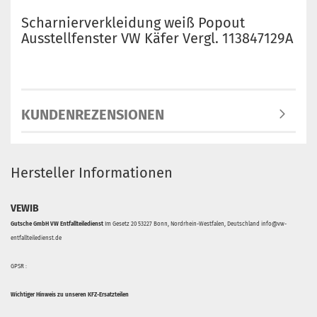
Scharnierverkleidung weiß Popout
Ausstellfenster VW Käfer Vergl. 113847129A
KUNDENREZENSIONEN
Hersteller Informationen
VEWIB
Gutsche GmbH VW Entfallteiledienst
Im Gesetz 20 53227 Bonn, Nordrhein-Westfalen, Deutschland info@vw-
entfallteiledienst.de
GPSR :
Wichtiger Hinweis zu unseren KFZ-Ersatzteilen