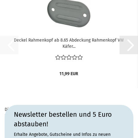
Deckel Rahmenkopf ab 8.65 Abdeckung Rahmenkopf VW
Käfer...
11,99 EUR
Diesen Artikel haben wir am Donnerstag, 7. Februar 2013 in den
Newsletter bestellen und 5 Euro
Shop aufgenommen.
abstauben!
Erhalte Angebote, Gutscheine und Infos zu neuen