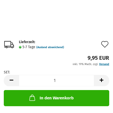
Lieferzeit:
A
5-7 Tage
(Ausland abweichend)
d
9,95 EUR
M
inkl. 19% MwSt. zzgl.
Versand
SET:
SET
In den Warenkorb