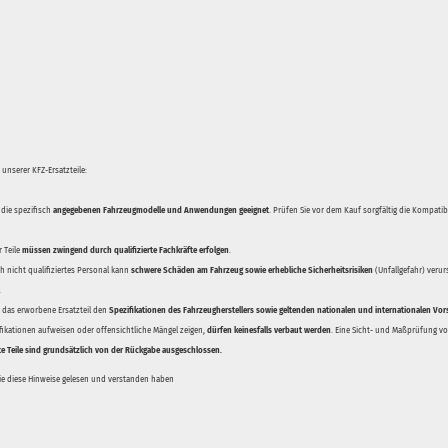
unserer KFZ-Ersatzteile:
 die spezifisch
angegebenen Fahrzeugmodelle und Anwendungen geeignet
. Prüfen Sie vor dem Kauf sorgfältig die Kompati
 Teile
müssen zwingend durch qualifizierte Fachkräfte erfolgen
.
 nicht qualifiziertes Personal kann
schwere Schäden am Fahrzeug sowie erhebliche Sicherheitsrisiken
(Unfallgefahr) veru
.
ss das erworbene Ersatzteil den
Spezifikationen des Fahrzeugherstellers sowie geltenden nationalen und internationalen Vor
ifikationen aufweisen oder offensichtliche Mängel zeigen,
dürfen keinesfalls verbaut werden
. Eine Sicht- und Maßprüfung vor
te Teile sind grundsätzlich von der Rückgabe ausgeschlossen.
Sie diese Hinweise gelesen und verstanden haben