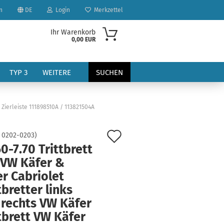
n
DE
Login
Merkzettel
Ihr Warenkorb
0,00 EUR
TYP 3
WEITERE
SUCHEN
m Zierleiste 111898510A / 113821504A
Auf
:
0202-0203
)
0-7.70 Trittbrett
den
 VW Käfer &
?
Merkzettel
r Cabriolet
tbretter links
 rechts VW Käfer
tbrett VW Käfer