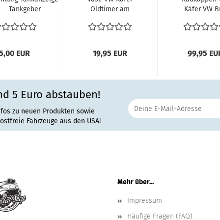
Tankgeber
Oldtimer am
Käfer VW B
zinstandsanzeige...
Armaturenbrett
T2 T2b T3
Blumenvase...
verchromt
Radkappen.
5,00 EUR
19,95 EUR
99,95 EU
nd 5 Euro abstauben!
nfos zu neuen Produkten sowie
rostfreie Fahrzeuge aus den USA!
Mehr über...
Impressum
Häufige Fragen (FAQ)