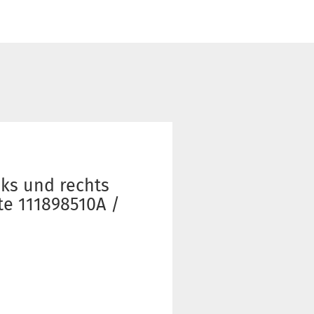
inks und rechts
ste 111898510A /