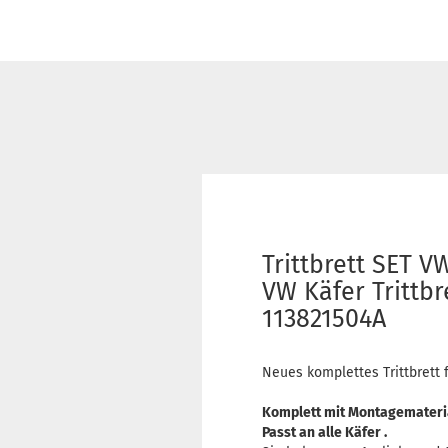
Trittbrett SET V
VW Käfer Trittbr
113821504A
Neues komplettes Trittbrett 
Komplett mit Montagemateria
Passt an alle Käfer .