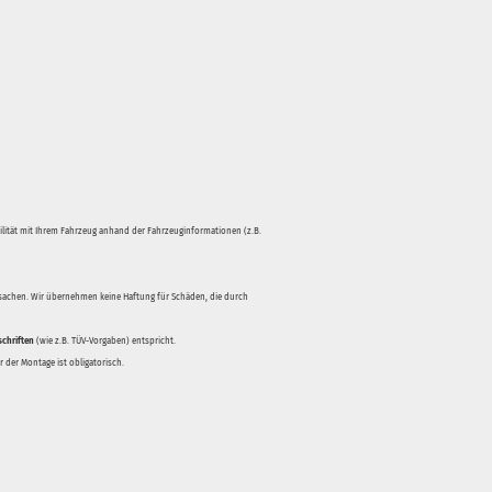
bilität mit Ihrem Fahrzeug anhand der Fahrzeuginformationen (z.B.
rsachen. Wir übernehmen keine Haftung für Schäden, die durch
schriften
(wie z.B. TÜV-Vorgaben) entspricht.
 der Montage ist obligatorisch.