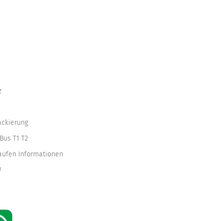
z
ackierung
Bus T1 T2
kaufen Informationen
W