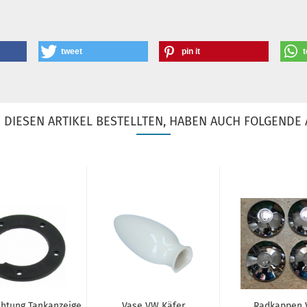
tweet
pin it
t
DIESEN ARTIKEL BESTELLTEN, HABEN AUCH FOLGENDE 
chtung Tankanzeige
Vase VW Käfer
Radkappen