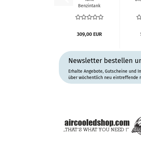
Benzintank
Kraftstofftank
Ben
VW Käfer 8.60-
7.67 vergl....
309,00 EUR
Newsletter bestellen u
Erhalte Angebote, Gutscheine und I
über wöchentlich neu eintreffende 