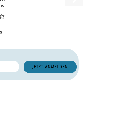
us
e
..
R