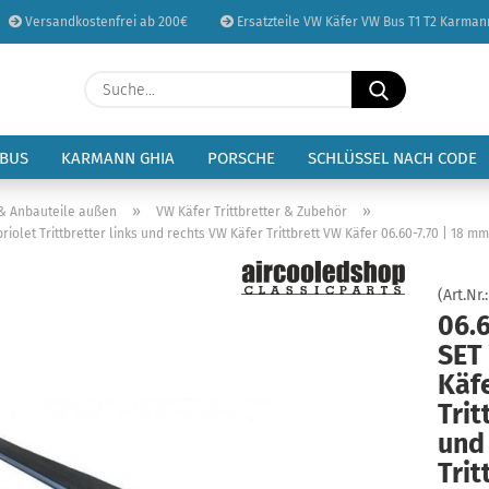
Versandkostenfrei ab 200€
Ersatzteile VW Käfer VW Bus T1 T2 Karman
Sprache auswählen
Suche...
E-Mail
Lieferland
 BUS
KARMANN GHIA
PORSCHE
SCHLÜSSEL NACH CODE
Passwort
»
»
 & Anbauteile außen
VW Käfer Trittbretter & Zubehör
briolet Trittbretter links und rechts VW Käfer Trittbrett VW Käfer 06.60-7.70 | 18 m
(Art.Nr.
06.6
Konto erstellen
SET
Passwort vergessen
Käfe
Trit
und
Trit