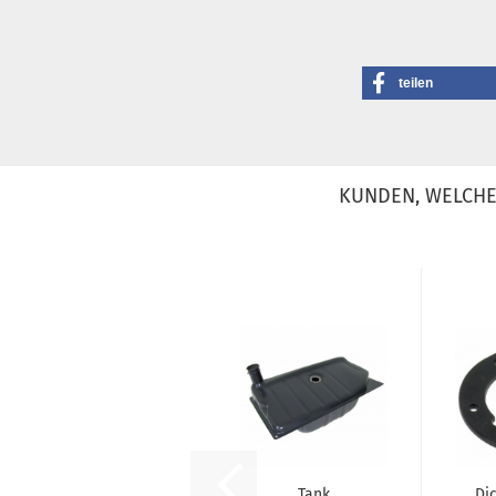
teilen
KUNDEN, WELCHE 
Tank
Di