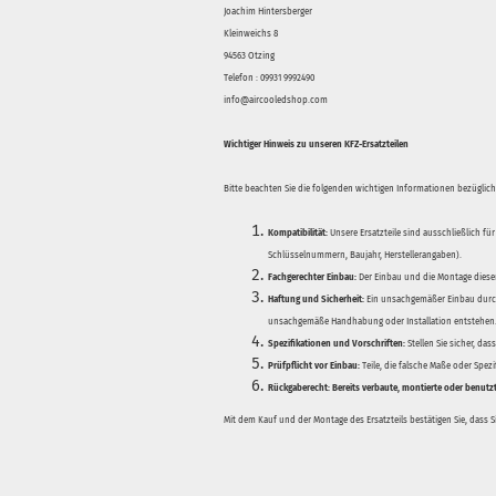
Joachim Hintersberger
Kleinweichs 8
94563 Otzing
Telefon : 09931 9992490
info@aircooledshop.com
Wichtiger Hinweis zu unseren KFZ-Ersatzteilen
Bitte beachten Sie die folgenden wichtigen Informationen bezüglich 
Kompatibilität:
Unsere Ersatzteile sind ausschließlich für
Schlüsselnummern, Baujahr, Herstellerangaben).
Fachgerechter Einbau:
Der Einbau und die Montage dieser
Haftung und Sicherheit:
Ein unsachgemäßer Einbau durch
unsachgemäße Handhabung oder Installation entstehen
Spezifikationen und Vorschriften:
Stellen Sie sicher, da
Prüfpflicht vor Einbau:
Teile, die falsche Maße oder Spez
Rückgaberecht:
Bereits verbaute, montierte oder benutz
Mit dem Kauf und der Montage des Ersatzteils bestätigen Sie, dass 