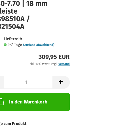
60-7.70 | 18 mm
leiste
898510A /
821504A
Lieferzeit:
5-7 Tage
(Ausland abweichend)
309,95 EUR
inkl. 19% MwSt. zzgl.
Versand
In den Warenkorb
ge zum Produkt