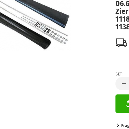
06.
Zier
111
113
SET:
SET
Fra