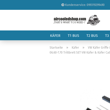
Kundenservice: 099319299490
KÄFER
T1 BUS
T2 BUS
T3
»
»
Startseite
Käfer
VW Käfer Griffe
06.60-7.70 Trittbrett SET VW Käfer & Käfer Ca