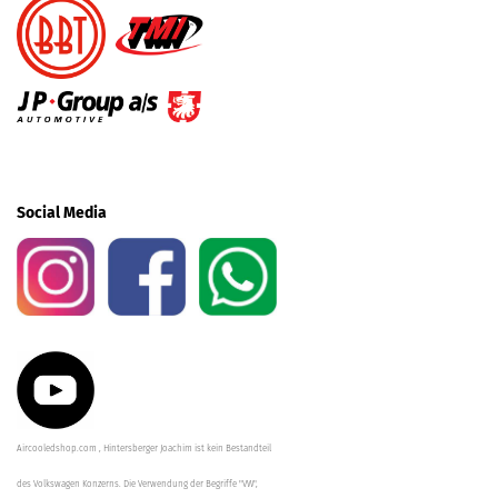
Social Media
Aircooledshop.com , Hintersberger Joachim ist kein Bestandteil
des Volkswagen Konzerns. Die Verwendung der Begriffe "VW",