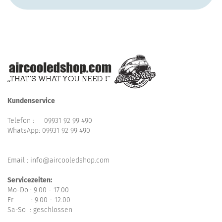
Kundenservice
Telefon :
09931 92 99 490
WhatsApp:
09931 92 99 490
Email : info@aircooledshop.com
Servicezeiten:
Mo-Do : 9.00 - 17.00
Fr : 9.00 - 12.00
Sa-So : geschlossen