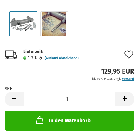
Lieferzeit:
A
1-3 Tage
(Ausland abweichend)
d
129,95 EUR
M
inkl. 19% MwSt. zzgl.
Versand
SET:
SET
In den Warenkorb