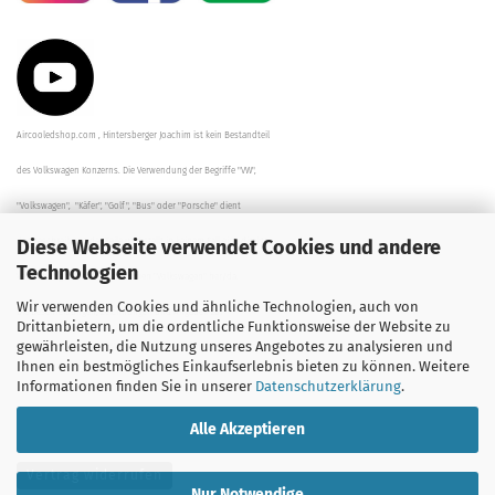
Aircooledshop.com , Hintersberger Joachim ist kein Bestandteil
des Volkswagen Konzerns. Die Verwendung der Begriffe "VW",
"Volkswagen", "Käfer", "Golf", "Bus" oder "Porsche" dient
Diese Webseite verwendet Cookies und andere
der Beschreibung der Teile und stellt in keinem Fall eine direkte
Technologien
Verbindung zu dem Unternehmen "Volkswagen" her/da.
Wir verwenden Cookies und ähnliche Technologien, auch von
Die Beschreibungen, Zeichnungen und Angaben zur
Drittanbietern, um die ordentliche Funktionsweise der Website zu
gewährleisten, die Nutzung unseres Angebotes zu analysieren und
Verwendung sind sorgfältig überprüft worden.
Ihnen ein bestmögliches Einkaufserlebnis bieten zu können. Weitere
Informationen finden Sie in unserer
Datenschutzerklärung
.
Alle Akzeptieren
Vertrag widerrufen
Nur Notwendige