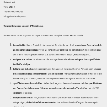
Kleinweichs 8
94563 Otzing
Telefon : 09931 9992490
info@aircooledshop.com
Wichtiger Hinweis zu unseren KFZ-Ersatzteilen
Bitte beachten Sie die folgenden wichtigen Informationen bezüglich unserer KFZ-Ersatzteile:
Kompatibilität:
Unsere Ersatzteile sind ausschließlich für die spezifisch
angegebenen Fahrzeugmodelle
und Anwendungen geeignet
. Prüfen Sie vor dem Kauf sorgfältig die Kompatibilität mit Ihrem Fahrzeug
anhand der Fahrzeuginformationen (z.B. Schlüsselnummern, Baujahr, Herstellerangaben).
Fachgerechter Einbau:
Der Einbau und die Montage dieser Teile
müssen zwingend durch qualifizierte
Fachkräfte erfolgen
.
Haftung und Sicherheit:
Ein unsachgemäßer Einbau durch nicht qualifiziertes Personal kann
schwere
Schäden am Fahrzeug sowie erhebliche Sicherheitsrisiken
(Unfallgefahr) verursachen. Wir übernehmen
keine Haftung für Schäden, die durch unsachgemäße Handhabung oder Installation entstehen.
Spezifikationen und Vorschriften:
Stellen Sie sicher, dass das erworbene Ersatzteil den
Spezifikationen
des Fahrzeugherstellers sowie geltenden nationalen und internationalen Vorschriften
(wie z.B. TÜV-
Vorgaben) entspricht.
Prüfpflicht vor Einbau:
Teile, die falsche Maße oder Spezifikationen aufweisen oder offensichtliche
Mängel zeigen,
dürfen keinesfalls verbaut werden
. Eine Sicht- und Maßprüfung vor der Montage ist