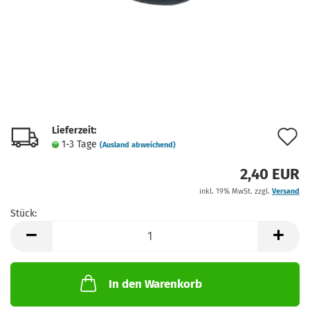
Lieferzeit:
A
1-3 Tage
(Ausland abweichend)
d
2,40 EUR
M
inkl. 19% MwSt. zzgl.
Versand
Stück:
Stück
In den Warenkorb