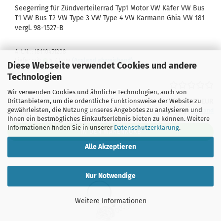
Seegerring für Zündverteilerrad Typ1 Motor VW Käfer VW Bus
T1 VW Bus T2 VW Type 3 VW Type 4 VW Karmann Ghia VW 181
vergl. 98-1527-B
Art.Nr.: J8110451208
Lieferzeit:
5-7 Tage
(Ausland abweichend)
Diese Webseite verwendet Cookies und andere
Technologien
Wir verwenden Cookies und ähnliche Technologien, auch von
Drittanbietern, um die ordentliche Funktionsweise der Website zu
2,38 EUR
gewährleisten, die Nutzung unseres Angebotes zu analysieren und
inkl. 19% MwSt. zzgl.
Versand
Ihnen ein bestmögliches Einkaufserlebnis bieten zu können. Weitere
Informationen finden Sie in unserer
Datenschutzerklärung
.
IN DEN WARENKORB
Alle Akzeptieren
Nur Notwendige
Weitere Informationen