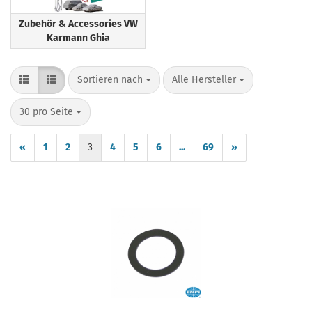
Zubehör & Accessories VW
Karmann Ghia
Sortieren nach
pro Seite
Sortieren nach
Alle Hersteller
pro Seite
30 pro Seite
«
1
2
3
4
5
6
...
69
»