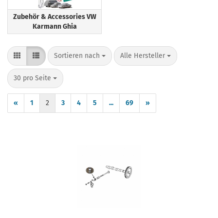
Zubehör & Accessories VW
Karmann Ghia
Sortieren nach
pro Seite
Sortieren nach
Alle Hersteller
pro Seite
30 pro Seite
«
1
2
3
4
5
...
69
»