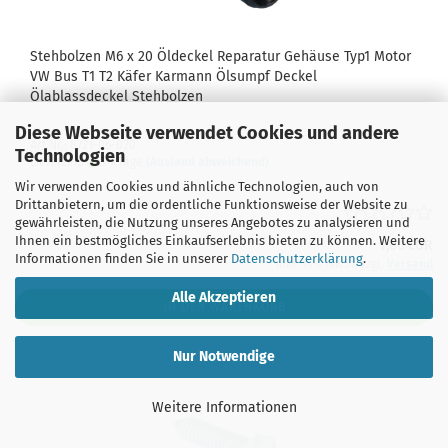
Stehbolzen M6 x 20 Öldeckel Reparatur Gehäuse Typ1 Motor
VW Bus T1 T2 Käfer Karmann Ölsumpf Deckel
Ölablassdeckel Stehbolzen
Diese Webseite verwendet Cookies und andere
Art.Nr.: 8721-06-020
Technologien
Lieferzeit:
5-7 Tage
(Ausland abweichend)
Wir verwenden Cookies und ähnliche Technologien, auch von
Drittanbietern, um die ordentliche Funktionsweise der Website zu
gewährleisten, die Nutzung unseres Angebotes zu analysieren und
Ihnen ein bestmögliches Einkaufserlebnis bieten zu können. Weitere
1,80 EUR
Informationen finden Sie in unserer
Datenschutzerklärung
.
inkl. 19% MwSt. zzgl.
Versand
Alle Akzeptieren
IN DEN WARENKORB
Nur Notwendige
Weitere Informationen