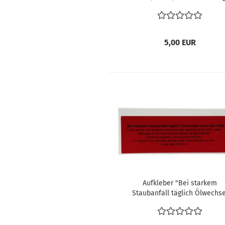
251010015T
5,00 EUR
Aufkleber "Bei starkem
Staubanfall täglich Ölwechse
sonst alle 5000 km" VW Käfer 1
1.6 08.65-07.71 vergl. 11112961