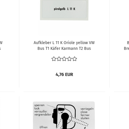
VW
Aufkleber L 11 K Oriole yellow VW
s
Bus T1 Käfer Karmann T2 Bus
Br
vergl.
T1
4,76 EUR