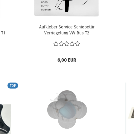
Aufkleber Service Schiebetür
 T1
Verriegelung VW Bus T2
l
Innenausstattung
it
6,00 EUR
TOP