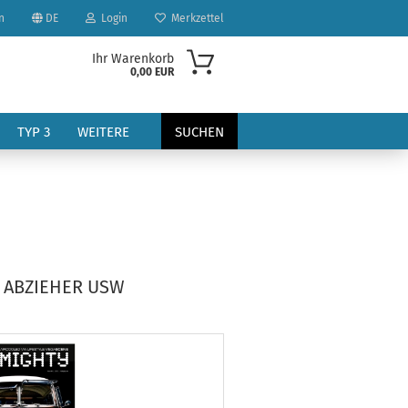
n
DE
Login
Merkzettel
Ihr Warenkorb
0,00 EUR
TYP 3
WEITERE
SUCHEN
 ABZIEHER USW
?