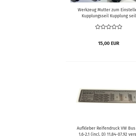
Werkzeug Mutter zum Einstell
Kupplungsseil Kupplung seil
einstellen Flügelschrauben
Flügelmutter VW Bus T1 T2 Käf
Karmann Oldtimer 131721349
15,00 EUR
Aufkleber Reifendruck VW Bus
1.6-2.1 (incl. D) 11.84-07.92 verg