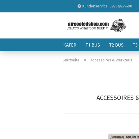
Kundenservice: 099319299490
KÄFER
T1 BUS
T2 BUS
T3
»
Startseite
Accessoires & Werkzeug
ACCESSOIRES 