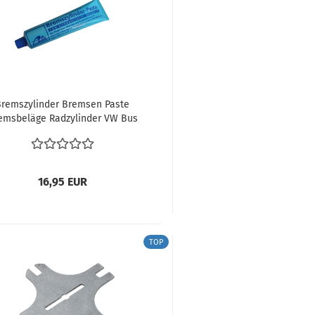
Bremszylinder Bremsen Paste
emsbeläge Radzylinder VW Bus
 T2 Käfer Karmann Oldtimer 180
Gr
16,95 EUR
TOP