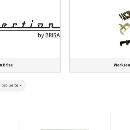
n Brisa
Werkzeu
o Seite
 pro Seite