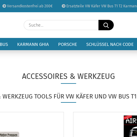
Versandkostenfrei ab 200€
Ersatzteile VW Käfer VW Bus T1 T2 Karman
Sprache auswählen
Suche...
E-Mail
Lieferland
 BUS
KARMANN GHIA
PORSCHE
SCHLÜSSEL NACH CODE
Passwort
ACCESSOIRES & WERKZEUG
Konto erstellen
& WERKZEUG TOOLS FÜR VW KÄFER UND VW BUS T1
Passwort vergessen