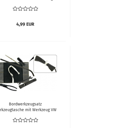
AC853979
4,99 EUR
Bordwerkzeugsatz
rkzeugtasche mit Werkzeug VW
äfer Bordwerkzeugtasche wie
ginal vergl. 111012022 111012023