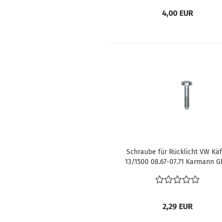
4,00 EUR
Schraube für Rücklicht VW Käf
13/1500 08.67-07.71 Karmann G
08.69-74 Typ3 08.69- Blinker
Karmann Ghia 8.69-74 N01411
2,29 EUR