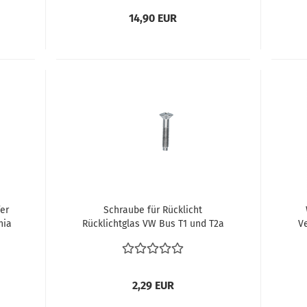
14,90 EUR
er
Schraube für Rücklicht
hia
Rücklichtglas VW Bus T1 und T2a
Ve
Rücklicht mit Chromring
V
71
211945185A
V
2,29 EUR