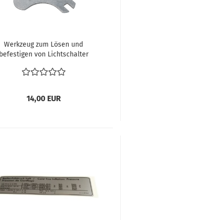
Werkzeug zum Lösen und
befestigen von Lichtschalter
Schalter im Cockpit
Armaturenbrett und Kupplung
einstellen VW Bus T1 T2 Käfer
Karmann Oldtimer
14,00 EUR