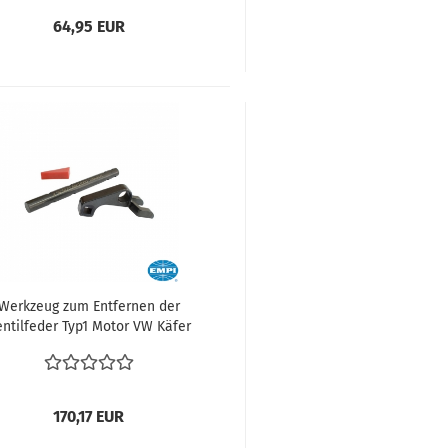
64,95 EUR
Werkzeug zum Entfernen der
ntilfeder Typ1 Motor VW Käfer
W Bus T1 VW Bus T2 VW Type 3
W Type 4 VW Karmann Ghia VW
181
170,17 EUR