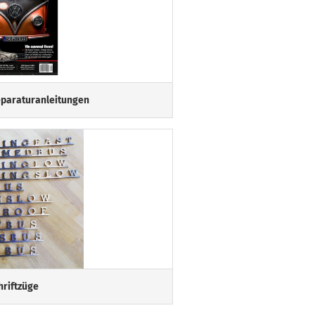
eparaturanleitungen
hriftzüge