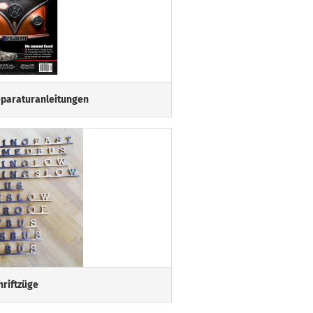
eparaturanleitungen
hriftzüge