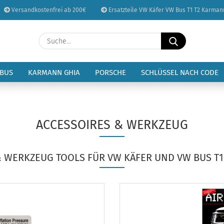
Versandkostenfrei ab 200€
Ersatzteile VW Käfer VW Bus T1 T2 Karman
Sprache auswählen
Suche...
E-Mail
Lieferland
 BUS
KARMANN GHIA
PORSCHE
SCHLÜSSEL NACH CODE
Passwort
ACCESSOIRES & WERKZEUG
Konto erstellen
& WERKZEUG TOOLS FÜR VW KÄFER UND VW BUS T1
Passwort vergessen