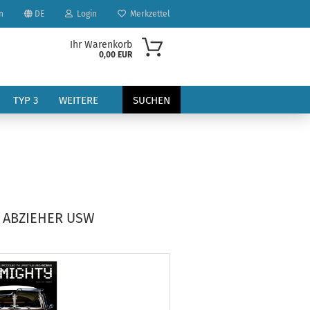
n
DE
Login
Merkzettel
Ihr Warenkorb
0,00 EUR
TYP 3
WEITERE
SUCHEN
 ABZIEHER USW
?