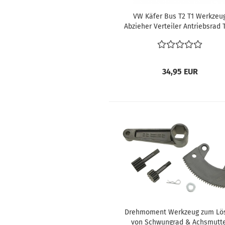
VW Käfer Bus T2 T1 Werkzeu
Abzieher Verteiler Antriebsrad 
Motor Typ4 Motor Verteiler
Hilfsmittel bei der Restaurier
34,95 EUR
Drehmoment ​Werkzeug zum Lö
von Schwungrad & Achsmutt