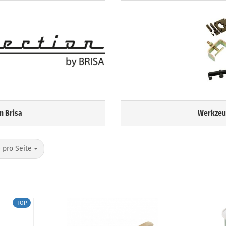
n Brisa
Werkzeu
o Seite
 pro Seite
TOP