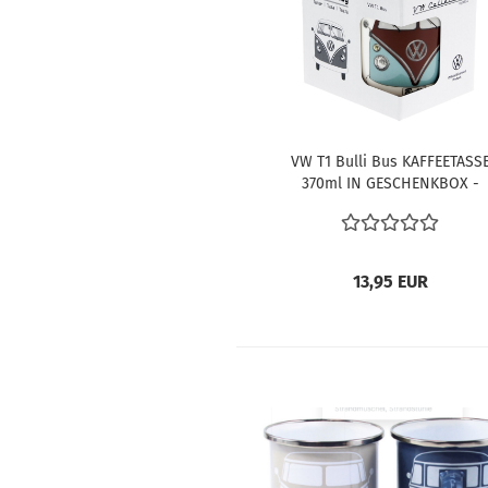
VW T1 Bulli Bus KAFFEETASS
370ml IN GESCHENKBOX -
PETROL/BRAUN T1
13,95 EUR