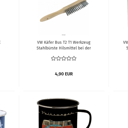
E
VW Käfer Bus T2 T1 Werkzeug
VW
Stahlbürste Hilsmittel bei der
Restaurierung Handdrahtbürste
Stahl glatt 0,35mm, 3-reihig
4,90 EUR