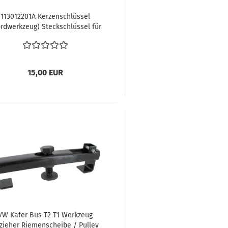
113012201A Kerzenschlüssel
rdwerkzeug) Steckschlüssel für
dkerzen Radmuttern VW Bus T1
T2 Käfer
15,00 EUR
VW Käfer Bus T2 T1 Werkzeug
zieher Riemenscheibe / Pulley