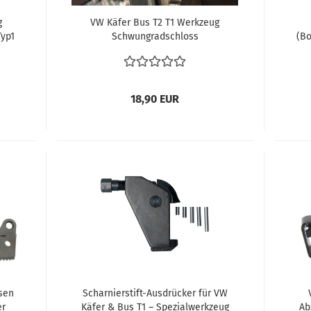
g
VW Käfer Bus T2 T1 Werkzeug
Typ1
Schwungradschloss
(Bo
Schwungradhalteklaue 6/12V
Zün
ung
Schwung Rad feststellen
Hilsmittel bei der Restaurierung
18,90 EUR
sen
Scharnierstift-Ausdrücker für VW
er
Käfer & Bus T1 – Spezialwerkzeug
Ab