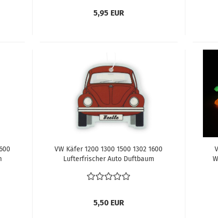
Typ1 Typ4 Hilsmittel bei der
5,95 EUR
Restaurierung
1600
VW Käfer 1200 1300 1500 1302 1600
V
m
Lufterfrischer Auto Duftbaum
W
R
Wunderbaum Auto VW KÄFER
Lic
AU
LUFTERFRISCHER - Melone/rot
5,50 EUR