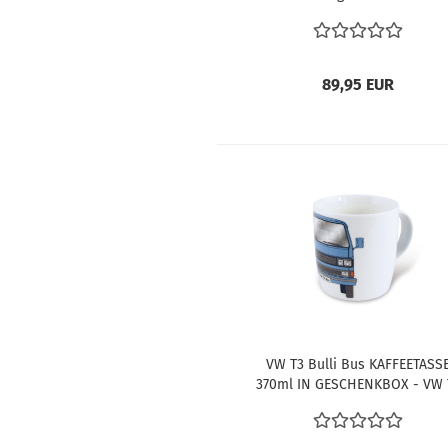
Kronenmutter Drehmoment
Verstärker VW Käfer VW Bus T1
T3
89,95 EUR
VW T3 Bulli Bus KAFFEETASS
370ml IN GESCHENKBOX - VW 
BUS KAFFEETASSE 370ml IN
GESCHENKBOX - BLAU