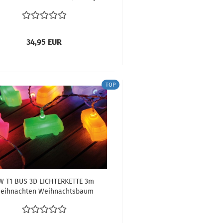
Typ1 Motor Hilsmittel bei der
Restaurierung
34,95 EUR
TOP
W T1 BUS 3D LICHTERKETTE 3m
eihnachten Weihnachtsbaum
chterkette VW Bus 20 x LED, IN
GESCHENKBOX - BUNT