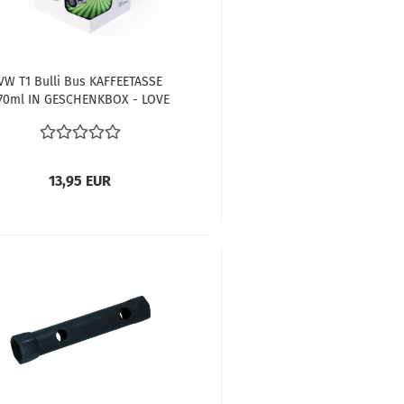
VW T1 Bulli Bus KAFFEETASSE
70ml IN GESCHENKBOX - LOVE
S Geschenk VW Bus Schrauber
Fan
13,95 EUR