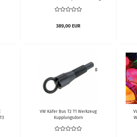
(Matra 80) Scharnierbolzen
 T2
Ausdrücker Türbolzen entfernen
389,00 EUR
E
VW Käfer Bus T2 T1 Werkzeug
V
T3
Kupplungsdorn
W
Kupplungszentrierdorn
Li
Zentrierdorn
Kupplungsausrichtungswerkzeug