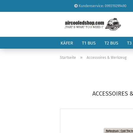
Kundenservice: 099319299490
KÄFER
T1 BUS
T2 BUS
T3
»
Startseite
Accessoires & Werkzeug
ACCESSOIRES 