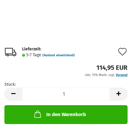
Lieferzeit:
A
5-7 Tage
(Ausland abweichend)
d
114,95 EUR
M
inkl. 19% MwSt. zzgl.
Versand
Stück:
Stück
In den Warenkorb