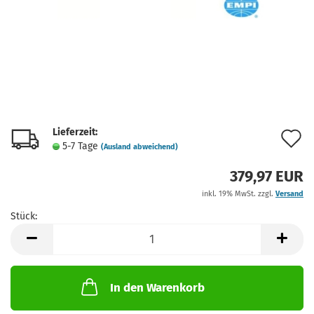
Lieferzeit:
A
5-7 Tage
(Ausland abweichend)
d
379,97 EUR
M
inkl. 19% MwSt. zzgl.
Versand
Stück:
Stück
In den Warenkorb