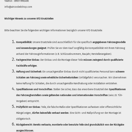
Telefon : 09931 9992490
info@aircooledshop.com
Wichtiger Hinweis zu unseren KFZ-Ersatzteilen
Bitte beachten Sie die folgenden wichtigen Informationen bezüglich unserer KFZ-Ersatzteile:
Kompatibilität:
Unsere Ersatzteile sind ausschließlich für die spezifisch
angegebenen Fahrzeugmodelle
und Anwendungen geeignet
. Prüfen Sie vor dem Kauf sorgfältig die Kompatibilität mit Ihrem Fahrzeug
anhand der Fahrzeuginformationen (z.B. Schlüsselnummern, Baujahr, Herstellerangaben).
Fachgerechter Einbau:
Der Einbau und die Montage dieser Teile
müssen zwingend durch qualifizierte
Fachkräfte erfolgen
.
Haftung und Sicherheit:
Ein unsachgemäßer Einbau durch nicht qualifiziertes Personal kann
schwere
Schäden am Fahrzeug sowie erhebliche Sicherheitsrisiken
(Unfallgefahr) verursachen. Wir übernehmen
keine Haftung für Schäden, die durch unsachgemäße Handhabung oder Installation entstehen.
Spezifikationen und Vorschriften:
Stellen Sie sicher, dass das erworbene Ersatzteil den
Spezifikationen
des Fahrzeugherstellers sowie geltenden nationalen und internationalen Vorschriften
(wie z.B. TÜV-
Vorgaben) entspricht.
Prüfpflicht vor Einbau:
Teile, die falsche Maße oder Spezifikationen aufweisen oder offensichtliche
Mängel zeigen,
dürfen keinesfalls verbaut werden
. Eine Sicht- und Maßprüfung vor der Montage ist
obligatorisch.
Rückgaberecht:
Bereits verbaute, montierte oder benutzte Teile sind grundsätzlich von der Rückgabe
ausgeschlossen.