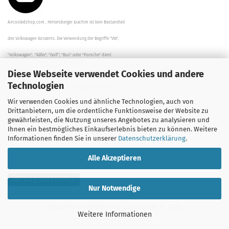
Aircooledshop.com , Hintersberger Joachim ist kein Bestandteil
des Volkswagen Konzerns. Die Verwendung der Begriffe "VW",
"Volkswagen", "Käfer", "Golf", "Bus" oder "Porsche" dient
Diese Webseite verwendet Cookies und andere
der Beschreibung der Teile und stellt in keinem Fall eine direkte
Technologien
Verbindung zu dem Unternehmen "Volkswagen" her/da.
Wir verwenden Cookies und ähnliche Technologien, auch von
Die Beschreibungen, Zeichnungen und Angaben zur
Drittanbietern, um die ordentliche Funktionsweise der Website zu
gewährleisten, die Nutzung unseres Angebotes zu analysieren und
Verwendung sind sorgfältig überprüft worden.
Ihnen ein bestmögliches Einkaufserlebnis bieten zu können. Weitere
Informationen finden Sie in unserer
Datenschutzerklärung
.
Alle Akzeptieren
Vertrag widerrufen
Nur Notwendige
Webshop erstellen
mit Gambio.de © 2026
Weitere Informationen