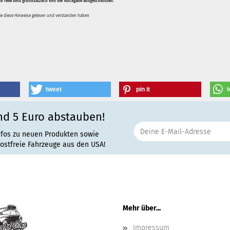
te Teile sind grundsätzlich von der Rückgabe ausgeschlossen.
Sie diese Hinweise gelesen und verstanden haben
tweet
pin it
t
nd 5 Euro abstauben!
nfos zu neuen Produkten sowie
rostfreie Fahrzeuge aus den USA!
Mehr über...
Impressum