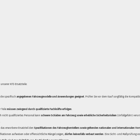
unserer KFZ-Ersatzteile:
 die spezifisch
angegebenen Fahrzeugmodelle und Anwendungen geeignet
. Prüfen Sie vor dem Kauf sorgfältig die Kompati
 Teile
müssen zwingend durch qualifizierte Fachkräfte erfolgen
.
 nicht qualifiziertes Personal kann
schwere Schäden am Fahrzeug sowie erhebliche Sicherheitsrisiken
(Unfallgefahr) veru
.
ss das erworbene Ersatzteil den
Spezifikationen des Fahrzeugherstellers sowie geltenden nationalen und internationalen Vor
ifikationen aufweisen oder offensichtliche Mängel zeigen,
dürfen keinesfalls verbaut werden
. Eine Sicht- und Maßprüfung vor