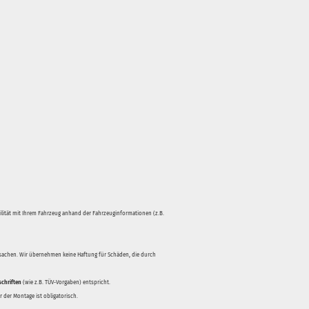
bilität mit Ihrem Fahrzeug anhand der Fahrzeuginformationen (z.B.
rsachen. Wir übernehmen keine Haftung für Schäden, die durch
schriften
(wie z.B. TÜV-Vorgaben) entspricht.
 der Montage ist obligatorisch.