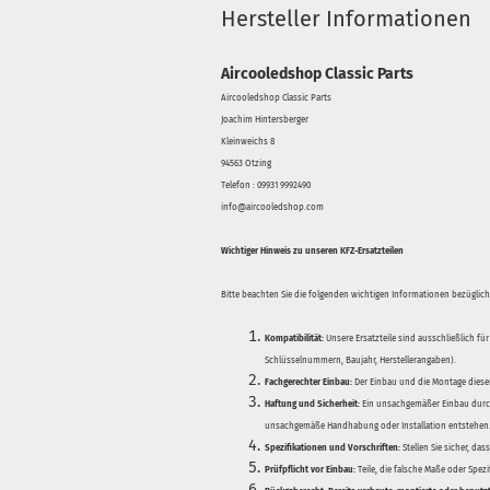
Hersteller Informationen
Aircooledshop Classic Parts
Aircooledshop Classic Parts
Joachim Hintersberger
Kleinweichs 8
94563 Otzing
Telefon : 09931 9992490
info@aircooledshop.com
Wichtiger Hinweis zu unseren KFZ-Ersatzteilen
Bitte beachten Sie die folgenden wichtigen Informationen bezüglich 
Kompatibilität:
Unsere Ersatzteile sind ausschließlich für
Schlüsselnummern, Baujahr, Herstellerangaben).
Fachgerechter Einbau:
Der Einbau und die Montage dieser
Haftung und Sicherheit:
Ein unsachgemäßer Einbau durch
unsachgemäße Handhabung oder Installation entstehen
Spezifikationen und Vorschriften:
Stellen Sie sicher, da
Prüfpflicht vor Einbau:
Teile, die falsche Maße oder Spez