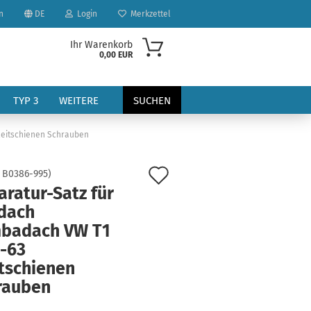
n
DE
Login
Merkzettel
Ihr Warenkorb
0,00 EUR
TYP 3
WEITERE
SUCHEN
leitschienen Schrauben
Auf
:
B0386-995
)
ratur-Satz für
den
tdach
Merkzettel
badach VW T1
?
 -63
itschienen
rauben