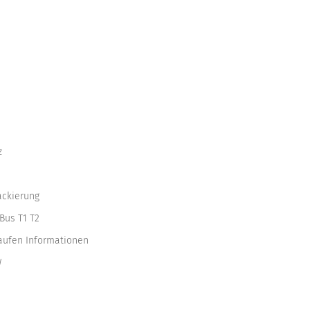
z
ackierung
Bus T1 T2
kaufen Informationen
W