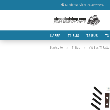
Kundenservice: 099319299490
KÄFER
T1 BUS
T2 BUS
T3
»
»
Startseite
T1 Bus
VW Bus T1 Falt