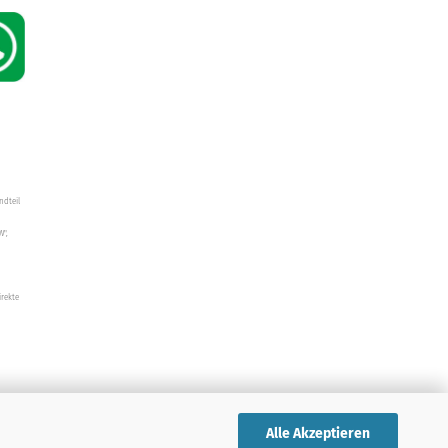
ndteil
W",
irekte
Alle Akzeptieren