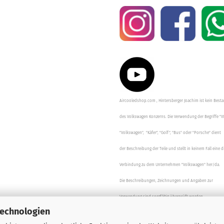
Aircooledshop.com , Hintersberger Joachim ist kein Besta
des Volkswagen Konzerns. Die Verwendung der Begriffe "V
"Volkswagen", "Käfer", "Golf", "Bus" oder "Porsche" dient
der Beschreibung der Teile und stellt in keinem Fall eine d
Verbindung zu dem Unternehmen "Volkswagen" her/da.
Die Beschreibungen, Zeichnungen und Angaben zur
Verwendung sind sorgfältig überprüft worden.
Technologien