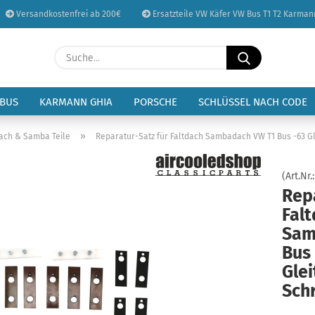
Versandkostenfrei ab 200€
Ersatzteile VW Käfer VW Bus T1 T2 Karman
Sprache auswählen
Suche...
E-Mail
Lieferland
 BUS
KARMANN GHIA
PORSCHE
SCHLÜSSEL NACH CODE
Passwort
»
dach & Samba Teile
Reparatur-Satz für Faltdach Sambadach VW T1 Bus -63 G
(Art.Nr.
Repa
Fal
Konto erstellen
Sam
Passwort vergessen
Bus
Gle
Sch