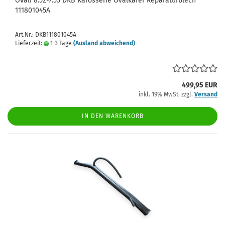
Ovali 8.52-7.55 DKB Karosserie Ovalkäfer Reparaturblech
111801045A
Art.Nr.: DKB111801045A
Lieferzeit:
1-3 Tage
(Ausland abweichend)
499,95 EUR
inkl. 19% MwSt. zzgl.
Versand
IN DEN WARENKORB