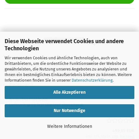
Diese Webseite verwendet Cookies und andere
Technologien
Wir verwenden Cookies und ähnliche Technologien, auch von
Drittanbietern, um die ordentliche Funktionsweise der Website zu
gewährleisten, die Nutzung unseres Angebotes zu analysieren und
60-61 Warmluftkanal Schweller Heizkanal links VW Käfer
Ihnen ein bestmögliches Einkaufserlebnis bieten zu können. Weitere
8.59-7.61 DKB Karosserie 111801045D Reparaturblech
Informationen finden Sie in unserer
Datenschutzerklärung
.
Bodenblech
Alle Akzeptieren
Art.Nr.: DKB111801045D
Lieferzeit:
1-3 Tage
(Ausland abweichend)
Nur Notwendige
Weitere Informationen
499,95 EUR
inkl. 19% MwSt. zzgl.
Versand