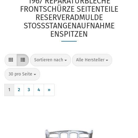
1967 REPARATURBLECHE
FRONTSCHÜRZE SEITENTEILE
RESERVERADMULDE
STOSSSTANGENAUFNAHME E
NSPITZEN
Sortieren nach
pro Seite
Sortieren nach
Alle Hersteller
pro Seite
30 pro Seite
1
2
3
4
»