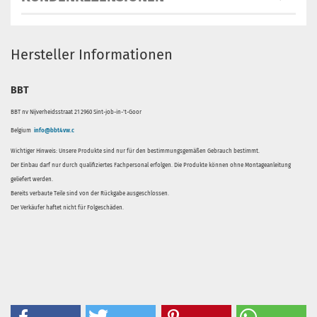
Hersteller Informationen
BBT
BBT nv Nijverheidsstraat 21 2960 Sint-job-in-'t-Goor
Belgium
info@bbt4vw.c
Wichtiger Hinweis: Unsere Produkte sind nur für den bestimmungsgemäßen Gebrauch bestimmt.
Der Einbau darf nur durch qualifiziertes Fachpersonal erfolgen. Die Produkte können ohne Montageanleitung
geliefert werden.
Bereits verbaute Teile sind von der Rückgabe ausgeschlossen.
Der Verkäufer haftet nicht für Folgeschäden.