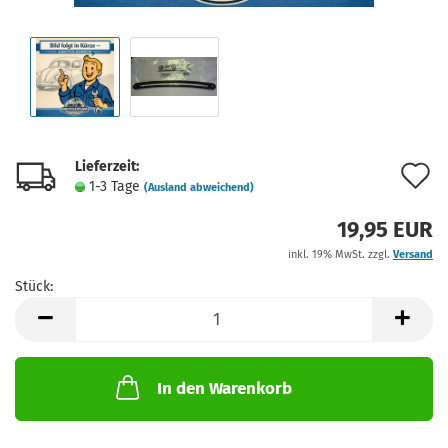
Lieferzeit:
A
1-3 Tage
(Ausland abweichend)
d
19,95 EUR
M
inkl. 19% MwSt. zzgl.
Versand
Stück:
Stück
In den Warenkorb