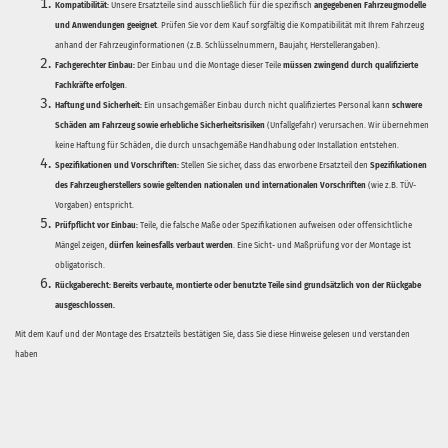
Kompatibilität:
Unsere Ersatzteile sind ausschließlich für die spezifisch
angegebenen Fahrzeugmodelle
und Anwendungen geeignet
. Prüfen Sie vor dem Kauf sorgfältig die Kompatibilität mit Ihrem Fahrzeug
anhand der Fahrzeuginformationen (z.B. Schlüsselnummern, Baujahr, Herstellerangaben).
Fachgerechter Einbau:
Der Einbau und die Montage dieser Teile
müssen zwingend durch qualifizierte
Fachkräfte erfolgen
.
Haftung und Sicherheit:
Ein unsachgemäßer Einbau durch nicht qualifiziertes Personal kann
schwere
Schäden am Fahrzeug sowie erhebliche Sicherheitsrisiken
(Unfallgefahr) verursachen. Wir übernehmen
keine Haftung für Schäden, die durch unsachgemäße Handhabung oder Installation entstehen.
Spezifikationen und Vorschriften:
Stellen Sie sicher, dass das erworbene Ersatzteil den
Spezifikationen
des Fahrzeugherstellers sowie geltenden nationalen und internationalen Vorschriften
(wie z.B. TÜV-
Vorgaben) entspricht.
Prüfpflicht vor Einbau:
Teile, die falsche Maße oder Spezifikationen aufweisen oder offensichtliche
Mängel zeigen,
dürfen keinesfalls verbaut werden
. Eine Sicht- und Maßprüfung vor der Montage ist
obligatorisch.
Rückgaberecht:
Bereits verbaute, montierte oder benutzte Teile sind grundsätzlich von der Rückgabe
ausgeschlossen.
Mit dem Kauf und der Montage des Ersatzteils bestätigen Sie, dass Sie diese Hinweise gelesen und verstanden
haben