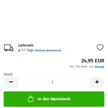
Lieferzeit:
A
5-7 Tage
(Ausland abweichend)
d
24,95 EUR
M
inkl. 19% MwSt. zzgl.
Versand
Stück:
Stück
In den Warenkorb