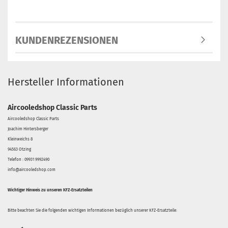
KUNDENREZENSIONEN
Hersteller Informationen
Aircooledshop Classic Parts
Aircooledshop Classic Parts
Joachim Hintersberger
Kleinweichs 8
94563 Otzing
Telefon : 09931 9992490
info@aircooledshop.com
Wichtiger Hinweis zu unseren KFZ-Ersatzteilen
Bitte beachten Sie die folgenden wichtigen Informationen bezüglich unserer KFZ-Ersatzteile: