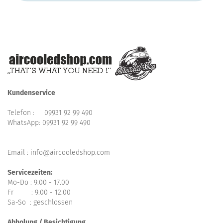
Kundenservice
Telefon :
09931 92 99 490
WhatsApp:
09931 92 99 490
Email : info@aircooledshop.com
Servicezeiten:
Mo-Do : 9.00 - 17.00
Fr : 9.00 - 12.00
Sa-So : geschlossen
Abholung / Besichtigung