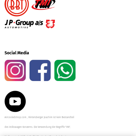
Social Media
Aircooledshop.com , Hintersberger Joachim ist kein Bestandteil
des Volkswagen Konzerns. Die Verwendung der Begriffe "VW",