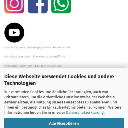
Aircooledshop.com , Hintersberger Joachim ist kein Bestandteil
des Volkswagen Konzerns. Die Verwendung der Begriffe "VW",
"Volkswagen", "Käfer", "Golf", "Bus" oder "Porsche" dient
Diese Webseite verwendet Cookies und andere
der Beschreibung der Teile und stellt in keinem Fall eine direkte
Technologien
Verbindung zu dem Unternehmen "Volkswagen" her/da.
Wir verwenden Cookies und ähnliche Technologien, auch von
Die Beschreibungen, Zeichnungen und Angaben zur
Drittanbietern, um die ordentliche Funktionsweise der Website zu
gewährleisten, die Nutzung unseres Angebotes zu analysieren und
Verwendung sind sorgfältig überprüft worden.
Ihnen ein bestmögliches Einkaufserlebnis bieten zu können. Weitere
Informationen finden Sie in unserer
Datenschutzerklärung
.
Alle Akzeptieren