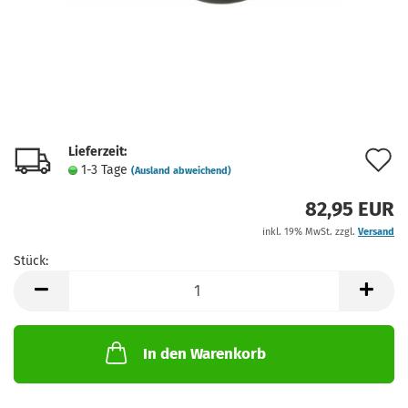
Lieferzeit:
A
1-3 Tage
(Ausland abweichend)
d
82,95 EUR
M
inkl. 19% MwSt. zzgl.
Versand
Stück:
Stück
In den Warenkorb