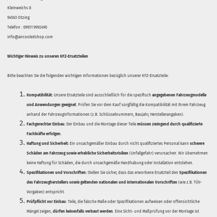
Kleinweichs 8
94563 Otzing
Telefon : 09931 9992490
info@aircooledshop.com
Wichtiger Hinweis zu unseren KFZ-Ersatzteilen
Bitte beachten Sie die folgenden wichtigen Informationen bezüglich unserer KFZ-Ersatzteile:
Kompatibilität:
Unsere Ersatzteile sind ausschließlich für die spezifisch
angegebenen Fahrzeugmodelle
und Anwendungen geeignet
. Prüfen Sie vor dem Kauf sorgfältig die Kompatibilität mit Ihrem Fahrzeug
anhand der Fahrzeuginformationen (z.B. Schlüsselnummern, Baujahr, Herstellerangaben).
Fachgerechter Einbau:
Der Einbau und die Montage dieser Teile
müssen zwingend durch qualifizierte
Fachkräfte erfolgen
.
Haftung und Sicherheit:
Ein unsachgemäßer Einbau durch nicht qualifiziertes Personal kann
schwere
Schäden am Fahrzeug sowie erhebliche Sicherheitsrisiken
(Unfallgefahr) verursachen. Wir übernehmen
keine Haftung für Schäden, die durch unsachgemäße Handhabung oder Installation entstehen.
Spezifikationen und Vorschriften:
Stellen Sie sicher, dass das erworbene Ersatzteil den
Spezifikationen
des Fahrzeugherstellers sowie geltenden nationalen und internationalen Vorschriften
(wie z.B. TÜV-
Vorgaben) entspricht.
Prüfpflicht vor Einbau:
Teile, die falsche Maße oder Spezifikationen aufweisen oder offensichtliche
Mängel zeigen,
dürfen keinesfalls verbaut werden
. Eine Sicht- und Maßprüfung vor der Montage ist