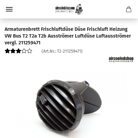
Armaturenbrett Frischluftdüse Düse Frischluft Heizung
VW Bus T2 T2a T2b Ausströmer Luftdüse Luftausströmer
vergl. 211259471
(Art.Nr.:
T2-211259471
)