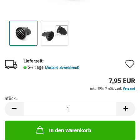
Lieferzeit:
A
5-7 Tage
(Ausland abweichend)
d
7,95 EUR
M
inkl. 19% MwSt. zzgl.
Versand
Stück:
Stück
In den Warenkorb