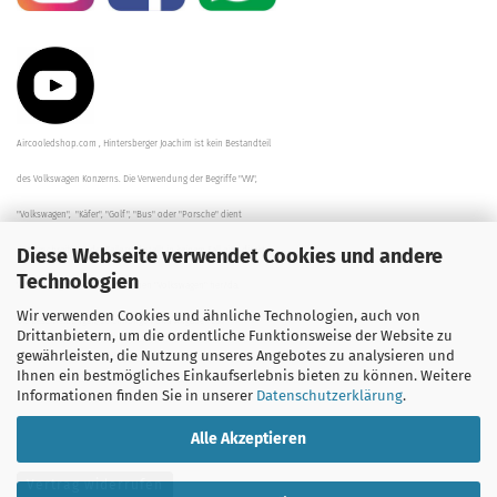
Aircooledshop.com , Hintersberger Joachim ist kein Bestandteil
des Volkswagen Konzerns. Die Verwendung der Begriffe "VW",
"Volkswagen", "Käfer", "Golf", "Bus" oder "Porsche" dient
Diese Webseite verwendet Cookies und andere
der Beschreibung der Teile und stellt in keinem Fall eine direkte
Technologien
Verbindung zu dem Unternehmen "Volkswagen" her/da.
Wir verwenden Cookies und ähnliche Technologien, auch von
Die Beschreibungen, Zeichnungen und Angaben zur
Drittanbietern, um die ordentliche Funktionsweise der Website zu
gewährleisten, die Nutzung unseres Angebotes zu analysieren und
Verwendung sind sorgfältig überprüft worden.
Ihnen ein bestmögliches Einkaufserlebnis bieten zu können. Weitere
Informationen finden Sie in unserer
Datenschutzerklärung
.
Alle Akzeptieren
Vertrag widerrufen