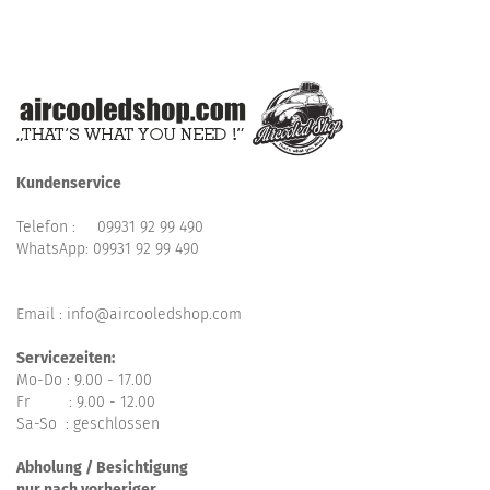
Kundenservice
Telefon :
09931 92 99 490
WhatsApp:
09931 92 99 490
Email : info@aircooledshop.com
Servicezeiten:
Mo-Do : 9.00 - 17.00
Fr : 9.00 - 12.00
Sa-So : geschlossen
Abholung / Besichtigung
nur nach vorheriger