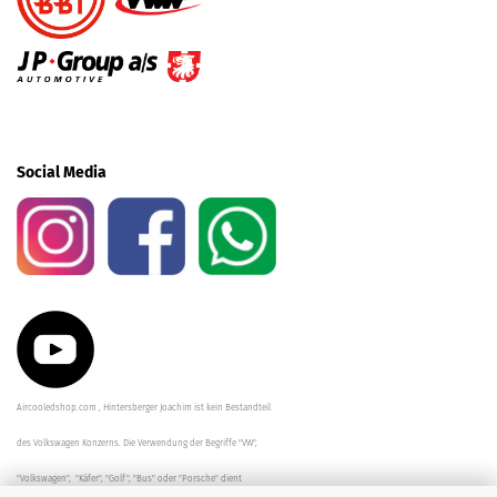
Social Media
Aircooledshop.com , Hintersberger Joachim ist kein Bestandteil
des Volkswagen Konzerns. Die Verwendung der Begriffe "VW",
"Volkswagen", "Käfer", "Golf", "Bus" oder "Porsche" dient