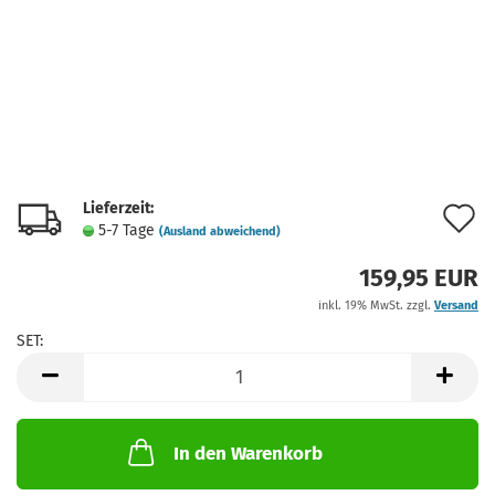
Lieferzeit:
A
5-7 Tage
(Ausland abweichend)
d
159,95 EUR
M
inkl. 19% MwSt. zzgl.
Versand
SET:
SET
In den Warenkorb