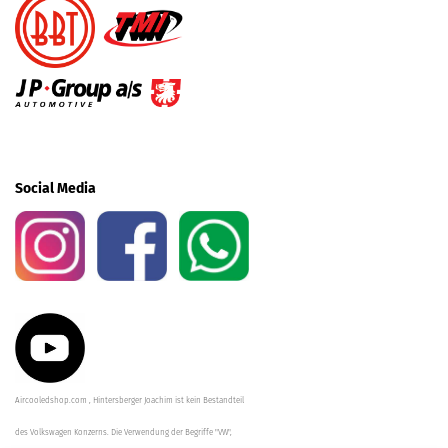
Social Media
Aircooledshop.com , Hintersberger Joachim ist kein Bestandteil
des Volkswagen Konzerns. Die Verwendung der Begriffe "VW",