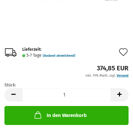
Lieferzeit:
A
5-7 Tage
(Ausland abweichend)
d
374,85 EUR
M
inkl. 19% MwSt. zzgl.
Versand
Stück:
Stück
In den Warenkorb