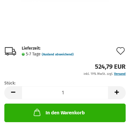
Lieferzeit:
A
5-7 Tage
(Ausland abweichend)
d
524,79 EUR
M
inkl. 19% MwSt. zzgl.
Versand
Stück:
Stück
In den Warenkorb