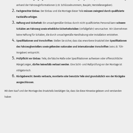
anhand der Fahrzeuginformationen (z.B. Schlüsselnummern, Baujahr, Herstellerangaben).
Fachgerechter Einbau:
Der Einbau und die Montage dieser Teile
müssen zwingend durch qualifizierte
Fachkräfte erfolgen
.
Haftung und Sicherheit:
Ein unsachgemäßer Einbau durch nicht qualifiziertes Personal kann
schwere
Schäden am Fahrzeug sowie erhebliche Sicherheitsrisiken
(Unfallgefahr) verursachen. Wir übernehmen
keine Haftung für Schäden, die durch unsachgemäße Handhabung oder Installation entstehen.
Spezifikationen und Vorschriften:
Stellen Sie sicher, dass das erworbene Ersatzteil den
Spezifikationen
des Fahrzeugherstellers sowie geltenden nationalen und internationalen Vorschriften
(wie z.B. TÜV-
Vorgaben) entspricht.
Prüfpflicht vor Einbau:
Teile, die falsche Maße oder Spezifikationen aufweisen oder offensichtliche
Mängel zeigen,
dürfen keinesfalls verbaut werden
. Eine Sicht- und Maßprüfung vor der Montage ist
obligatorisch.
Rückgaberecht:
Bereits verbaute, montierte oder benutzte Teile sind grundsätzlich von der Rückgabe
ausgeschlossen.
Mit dem Kauf und der Montage des Ersatzteils bestätigen Sie, dass Sie diese Hinweise gelesen und verstanden
haben