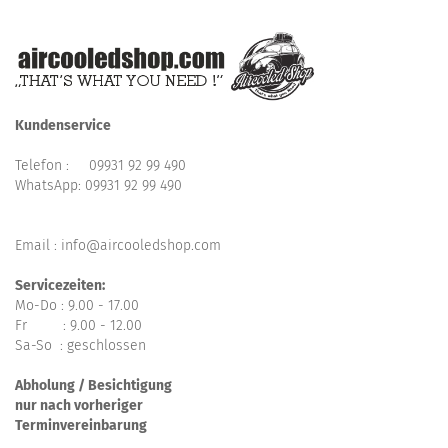
Kundenservice
Telefon :
09931 92 99 490
WhatsApp:
09931 92 99 490
Email : info@aircooledshop.com
Servicezeiten:
Mo-Do : 9.00 - 17.00
Fr : 9.00 - 12.00
Sa-So : geschlossen
Abholung / Besichtigung
nur nach vorheriger
Terminvereinbarung