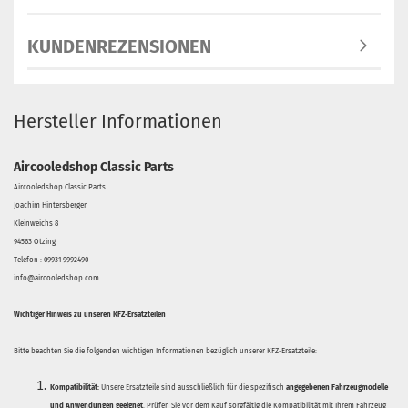
KUNDENREZENSIONEN
Hersteller Informationen
Aircooledshop Classic Parts
Aircooledshop Classic Parts
Joachim Hintersberger
Kleinweichs 8
94563 Otzing
Telefon : 09931 9992490
info@aircooledshop.com
Wichtiger Hinweis zu unseren KFZ-Ersatzteilen
Bitte beachten Sie die folgenden wichtigen Informationen bezüglich unserer KFZ-Ersatzteile:
Kompatibilität:
Unsere Ersatzteile sind ausschließlich für die spezifisch
angegebenen Fahrzeugmodelle
und Anwendungen geeignet
. Prüfen Sie vor dem Kauf sorgfältig die Kompatibilität mit Ihrem Fahrzeug