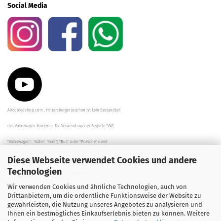
Social Media
Aircooledshop.com , Hintersberger Joachim ist kein Bestandteil
des Volkswagen Konzerns. Die Verwendung der Begriffe "VW",
"Volkswagen", "Käfer", "Golf", "Bus" oder "Porsche" dient
Diese Webseite verwendet Cookies und andere
der Beschreibung der Teile und stellt in keinem Fall eine direkte
Technologien
Verbindung zu dem Unternehmen "Volkswagen" her/da.
Wir verwenden Cookies und ähnliche Technologien, auch von
Die Beschreibungen, Zeichnungen und Angaben zur
Drittanbietern, um die ordentliche Funktionsweise der Website zu
gewährleisten, die Nutzung unseres Angebotes zu analysieren und
Verwendung sind sorgfältig überprüft worden.
Ihnen ein bestmögliches Einkaufserlebnis bieten zu können. Weitere