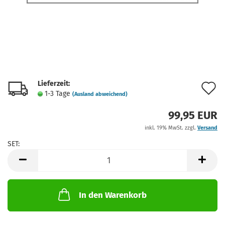
Lieferzeit:
A
1-3 Tage
(Ausland abweichend)
d
99,95 EUR
M
inkl. 19% MwSt. zzgl.
Versand
SET:
SET
In den Warenkorb