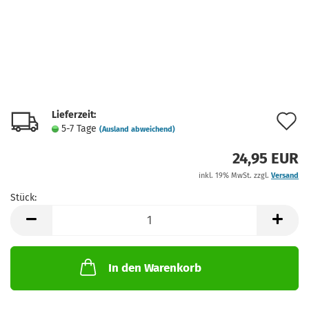
Lieferzeit:
A
5-7 Tage
(Ausland abweichend)
d
24,95 EUR
M
inkl. 19% MwSt. zzgl.
Versand
Stück:
Stück
In den Warenkorb