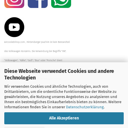
Aircooledshop.com , Hintersberger Joachim ist kein Bestandteil
des Volkswagen Konzerns. Die Verwendung der Begriffe "VW",
"Volkswagen", "Käfer", "Golf", "Bus" oder "Porsche" dient
Diese Webseite verwendet Cookies und andere
der Beschreibung der Teile und stellt in keinem Fall eine direkte
Technologien
Verbindung zu dem Unternehmen "Volkswagen" her/da.
Wir verwenden Cookies und ähnliche Technologien, auch von
Die Beschreibungen, Zeichnungen und Angaben zur
Drittanbietern, um die ordentliche Funktionsweise der Website zu
gewährleisten, die Nutzung unseres Angebotes zu analysieren und
Verwendung sind sorgfältig überprüft worden.
Ihnen ein bestmögliches Einkaufserlebnis bieten zu können. Weitere
Informationen finden Sie in unserer
Datenschutzerklärung
.
Alle Akzeptieren