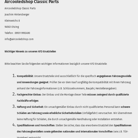
Aircooledshop Classic Parts
Aircooledshop Classic Parts
Joachim Hintersberger
Kleinweichs 8
94563 Otzing
Telefon : 09931 9992490
info@aircooledshop.com
Wichtiger Hinweis zu unseren KFZ-Ersatzteilen
Bitte beachten Sie die folgenden wichtigen Informationen bezüglich unserer KFZ-Ersatzteile:
Kompatibilität:
Unsere Ersatzteile sind ausschließlich für die spezifisch
angegebenen Fahrzeugmodelle
und Anwendungen geeignet
. Prüfen Sie vor dem Kauf sorgfältig die Kompatibilität mit Ihrem Fahrzeug
anhand der Fahrzeuginformationen (z.B. Schlüsselnummern, Baujahr, Herstellerangaben).
Fachgerechter Einbau:
Der Einbau und die Montage dieser Teile
müssen zwingend durch qualifizierte
Fachkräfte erfolgen
.
Haftung und Sicherheit:
Ein unsachgemäßer Einbau durch nicht qualifiziertes Personal kann
schwere
Schäden am Fahrzeug sowie erhebliche Sicherheitsrisiken
(Unfallgefahr) verursachen. Wir übernehmen
keine Haftung für Schäden, die durch unsachgemäße Handhabung oder Installation entstehen.
Spezifikationen und Vorschriften:
Stellen Sie sicher, dass das erworbene Ersatzteil den
Spezifikationen
des Fahrzeugherstellers sowie geltenden nationalen und internationalen Vorschriften
(wie z.B. TÜV-
Vorgaben) entspricht.