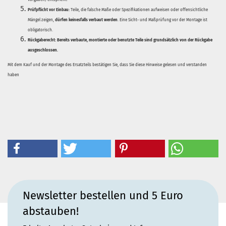
Prüfpflicht vor Einbau:
Teile, die falsche Maße oder Spezifikationen aufweisen oder offensichtliche
Mängel zeigen,
dürfen keinesfalls verbaut werden
. Eine Sicht- und Maßprüfung vor der Montage ist
obligatorisch.
Rückgaberecht:
Bereits verbaute, montierte oder benutzte Teile sind grundsätzlich von der Rückgabe
ausgeschlossen.
Mit dem Kauf und der Montage des Ersatzteils bestätigen Sie, dass Sie diese Hinweise gelesen und verstanden
haben
Newsletter bestellen und 5 Euro
abstauben!