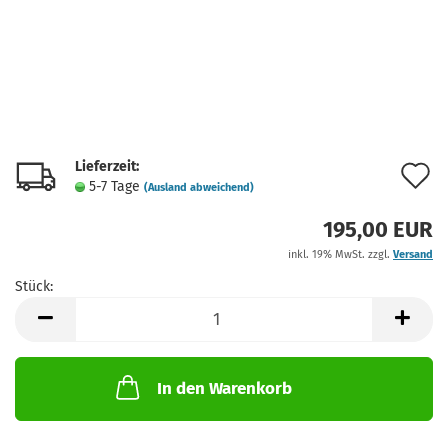
Lieferzeit:
A
5-7 Tage
(Ausland abweichend)
d
195,00 EUR
M
inkl. 19% MwSt. zzgl.
Versand
Stück:
Stück
In den Warenkorb