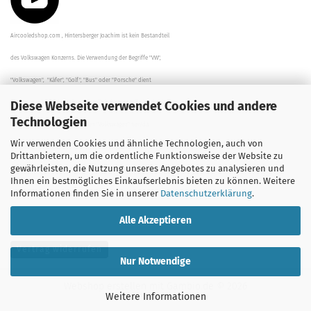
Aircooledshop.com , Hintersberger Joachim ist kein Bestandteil
des Volkswagen Konzerns. Die Verwendung der Begriffe "VW",
"Volkswagen", "Käfer", "Golf", "Bus" oder "Porsche" dient
Diese Webseite verwendet Cookies und andere
der Beschreibung der Teile und stellt in keinem Fall eine direkte
Technologien
Verbindung zu dem Unternehmen "Volkswagen" her/da.
Wir verwenden Cookies und ähnliche Technologien, auch von
Die Beschreibungen, Zeichnungen und Angaben zur
Drittanbietern, um die ordentliche Funktionsweise der Website zu
gewährleisten, die Nutzung unseres Angebotes zu analysieren und
Verwendung sind sorgfältig überprüft worden.
Ihnen ein bestmögliches Einkaufserlebnis bieten zu können. Weitere
Informationen finden Sie in unserer
Datenschutzerklärung
.
Alle Akzeptieren
Vertrag widerrufen
Nur Notwendige
Webshop erstellen
mit Gambio.de © 2026
Weitere Informationen