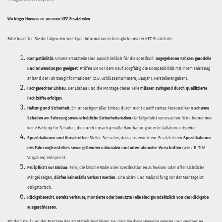
Wichtiger Hinweis zu unseren KFZ-Ersatzteilen
Bitte beachten Sie die folgenden wichtigen Informationen bezüglich unserer KFZ-Ersatzteile:
Kompatibilität:
Unsere Ersatzteile sind ausschließlich für die spezifisch
angegebenen Fahrzeugmodelle
und Anwendungen geeignet
. Prüfen Sie vor dem Kauf sorgfältig die Kompatibilität mit Ihrem Fahrzeug
anhand der Fahrzeuginformationen (z.B. Schlüsselnummern, Baujahr, Herstellerangaben).
Fachgerechter Einbau:
Der Einbau und die Montage dieser Teile
müssen zwingend durch qualifizierte
Fachkräfte erfolgen
.
Haftung und Sicherheit:
Ein unsachgemäßer Einbau durch nicht qualifiziertes Personal kann
schwere
Schäden am Fahrzeug sowie erhebliche Sicherheitsrisiken
(Unfallgefahr) verursachen. Wir übernehmen
keine Haftung für Schäden, die durch unsachgemäße Handhabung oder Installation entstehen.
Spezifikationen und Vorschriften:
Stellen Sie sicher, dass das erworbene Ersatzteil den
Spezifikationen
des Fahrzeugherstellers sowie geltenden nationalen und internationalen Vorschriften
(wie z.B. TÜV-
Vorgaben) entspricht.
Prüfpflicht vor Einbau:
Teile, die falsche Maße oder Spezifikationen aufweisen oder offensichtliche
Mängel zeigen,
dürfen keinesfalls verbaut werden
. Eine Sicht- und Maßprüfung vor der Montage ist
obligatorisch.
Rückgaberecht:
Bereits verbaute, montierte oder benutzte Teile sind grundsätzlich von der Rückgabe
ausgeschlossen.
Mit dem Kauf und der Montage des Ersatzteils bestätigen Sie, dass Sie diese Hinweise gelesen und verstanden