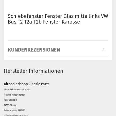
Schiebefenster Fenster Glas mitte links VW
Bus T2 T2a T2b Fenster Karosse
KUNDENREZENSIONEN
Hersteller Informationen
Aircooledshop Classic Parts
Aircooledshop Classic Parts
Joachim Hintersberger
Kleinweichs 8
94563 Otzing
Telefon : 09931 9992490
info@aircooledshop.com