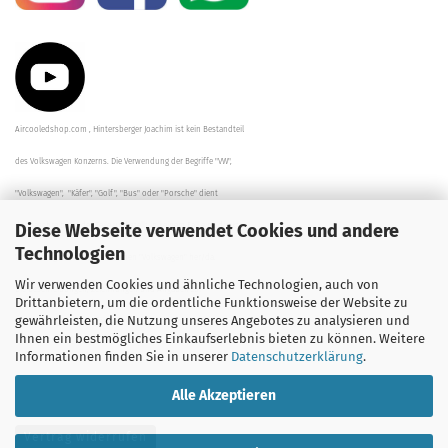
Aircooledshop.com , Hintersberger Joachim ist kein Bestandteil
des Volkswagen Konzerns. Die Verwendung der Begriffe "VW",
"Volkswagen", "Käfer", "Golf", "Bus" oder "Porsche" dient
Diese Webseite verwendet Cookies und andere
der Beschreibung der Teile und stellt in keinem Fall eine direkte
Technologien
Verbindung zu dem Unternehmen "Volkswagen" her/da.
Wir verwenden Cookies und ähnliche Technologien, auch von
Die Beschreibungen, Zeichnungen und Angaben zur
Drittanbietern, um die ordentliche Funktionsweise der Website zu
gewährleisten, die Nutzung unseres Angebotes zu analysieren und
Verwendung sind sorgfältig überprüft worden.
Ihnen ein bestmögliches Einkaufserlebnis bieten zu können. Weitere
Informationen finden Sie in unserer
Datenschutzerklärung
.
Alle Akzeptieren
Vertrag widerrufen