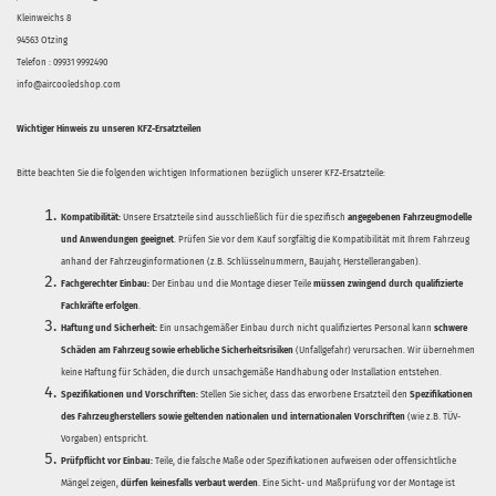
Kleinweichs 8
94563 Otzing
Telefon : 09931 9992490
info@aircooledshop.com
Wichtiger Hinweis zu unseren KFZ-Ersatzteilen
Bitte beachten Sie die folgenden wichtigen Informationen bezüglich unserer KFZ-Ersatzteile:
Kompatibilität:
Unsere Ersatzteile sind ausschließlich für die spezifisch
angegebenen Fahrzeugmodelle
und Anwendungen geeignet
. Prüfen Sie vor dem Kauf sorgfältig die Kompatibilität mit Ihrem Fahrzeug
anhand der Fahrzeuginformationen (z.B. Schlüsselnummern, Baujahr, Herstellerangaben).
Fachgerechter Einbau:
Der Einbau und die Montage dieser Teile
müssen zwingend durch qualifizierte
Fachkräfte erfolgen
.
Haftung und Sicherheit:
Ein unsachgemäßer Einbau durch nicht qualifiziertes Personal kann
schwere
Schäden am Fahrzeug sowie erhebliche Sicherheitsrisiken
(Unfallgefahr) verursachen. Wir übernehmen
keine Haftung für Schäden, die durch unsachgemäße Handhabung oder Installation entstehen.
Spezifikationen und Vorschriften:
Stellen Sie sicher, dass das erworbene Ersatzteil den
Spezifikationen
des Fahrzeugherstellers sowie geltenden nationalen und internationalen Vorschriften
(wie z.B. TÜV-
Vorgaben) entspricht.
Prüfpflicht vor Einbau:
Teile, die falsche Maße oder Spezifikationen aufweisen oder offensichtliche
Mängel zeigen,
dürfen keinesfalls verbaut werden
. Eine Sicht- und Maßprüfung vor der Montage ist