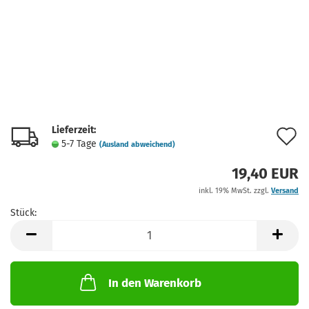
Lieferzeit:
A
5-7 Tage
(Ausland abweichend)
d
19,40 EUR
M
inkl. 19% MwSt. zzgl.
Versand
Stück:
Stück
In den Warenkorb