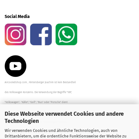
Social Media
Aircooledshop.com , Hintersberger Joachim ist kein Bestandteil
des Volkswagen Konzerns. Die Verwendung der Begriffe "VW",
"Volkswagen", "Käfer", "Golf", "Bus" oder "Porsche" dient
Diese Webseite verwendet Cookies und andere
der Beschreibung der Teile und stellt in keinem Fall eine direkte
Technologien
Verbindung zu dem Unternehmen "Volkswagen" her/da.
Wir verwenden Cookies und ähnliche Technologien, auch von
Die Beschreibungen, Zeichnungen und Angaben zur
Drittanbietern, um die ordentliche Funktionsweise der Website zu