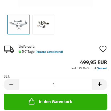
Lieferzeit:
A
5-7 Tage
(Ausland abweichend)
d
499,95 EUR
M
inkl. 19% MwSt. zzgl.
Versand
SET:
SET
In den Warenkorb