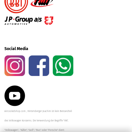
Social Media
Aircooledshop.com , Hintersberger Joachim ist kein Bestandteil
des Volkswagen Konzerns. Die Verwendung der Begriffe "VW",
"Volkswagen", "Käfer", "Golf", "Bus" oder "Porsche" dient