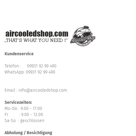
Kundenservice
Telefon :
09931 92 99 490
WhatsApp:
09931 92 99 490
Email : info@aircooledshop.com
Servicezeiten:
Mo-Do : 9.00 - 17.00
Fr : 9.00 - 12.00
Sa-So : geschlossen
Abholung / Besichtigung