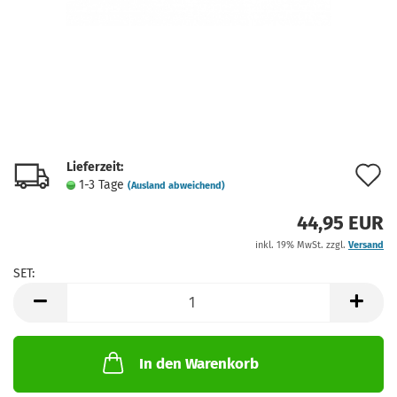
Lieferzeit:
A
1-3 Tage
(Ausland abweichend)
d
44,95 EUR
M
inkl. 19% MwSt. zzgl.
Versand
SET:
SET
In den Warenkorb