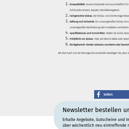
Kompatibilität:
Unsere Ersatzteile sind ausschließlich für
Schlüsselnummern, Baujahr, Herstellerangaben).
Fachgerechter Einbau:
Der Einbau und die Montage dieser
Haftung und Sicherheit:
Ein unsachgemäßer Einbau durch
unsachgemäße Handhabung oder Installation entstehen
Spezifikationen und Vorschriften:
Stellen Sie sicher, da
Prüfpflicht vor Einbau:
Teile, die falsche Maße oder Spez
Rückgaberecht:
Bereits verbaute, montierte oder benutz
Mit dem Kauf und der Montage des Ersatzteils bestätigen Sie, dass 
teilen
Newsletter bestellen u
Erhalte Angebote, Gutscheine und I
über wöchentlich neu eintreffende 