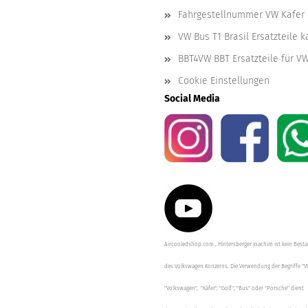
Fahrgestellnummer VW Käfer 
VW Bus T1 Brasil Ersatzteile 
BBT4VW BBT Ersatzteile für V
Cookie Einstellungen
Social Media
Aircooledshop.com , Hintersberger Joachim ist kein Besta
des Volkswagen Konzerns. Die Verwendung der Begriffe "V
"Volkswagen", "Käfer", "Golf", "Bus" oder "Porsche" dient