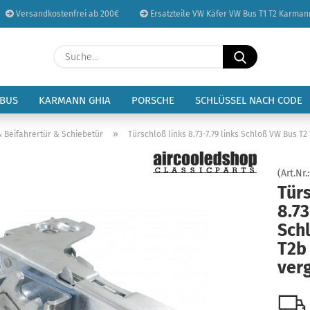
Versandkostenfrei ab 200€
Ersatzteile VW Käfer VW Bus T1 T2 Karman
Sprache auswählen
Suche...
E-Mail
Lieferland
 BUS
KARMANN GHIA
PORSCHE
SCHLÜSSEL NACH CODE
Passwort
»
& Beifahrertür & Schiebetür
Türschloß links 8.73-7.79 links Schloß VW Bus T2 
(Art.Nr.
Türs
8.73
Konto erstellen
Sch
Passwort vergessen
T2b 
ver