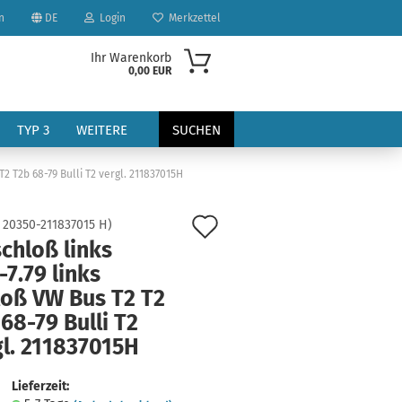
n
DE
Login
Merkzettel
Ihr Warenkorb
0,00 EUR
TYP 3
WEITERE
SUCHEN
T2 T2b 68-79 Bulli T2 vergl. 211837015H
Auf
:
20350-211837015 H
)
chloß links
den
-7.79 links
Merkzettel
loß VW Bus T2 T2
?
68-79 Bulli T2
gl. 211837015H
Lieferzeit: