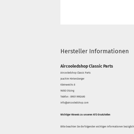
Hersteller Informationen
Aircooledshop Classic Parts
Aircooledshop Classic Parts
Joachim Hintersberger
Kleinweichs 8
94563 Otzing
Telefon : 09931 9992490
info@aircooledshop.com
Wichtiger Hinweis zu unseren KFZ-Ersatzteilen
Bitte beachten Sie die folgenden wichtigen Informationen bezüglich 