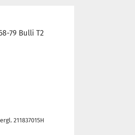
68-79 Bulli T2
vergl. 211837015H