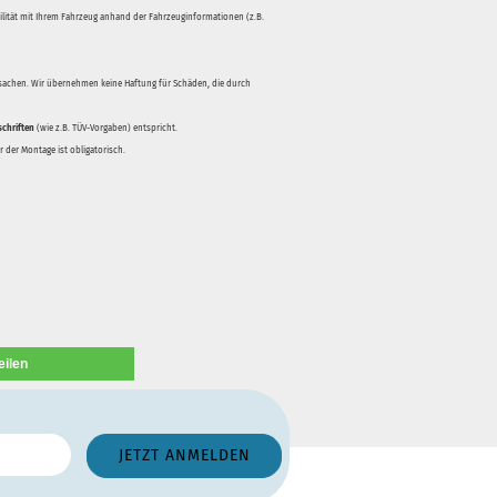
bilität mit Ihrem Fahrzeug anhand der Fahrzeuginformationen (z.B.
rsachen. Wir übernehmen keine Haftung für Schäden, die durch
schriften
(wie z.B. TÜV-Vorgaben) entspricht.
 der Montage ist obligatorisch.
eilen