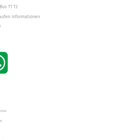
Bus T1 T2
kaufen Informationen
W
ndteil
W",