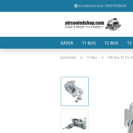
Kundenservice: 099319299490
KÄFER
T1 BUS
T2 BUS
T3
»
»
Startseite
T2 Bus
VW Bus T2 Tür 