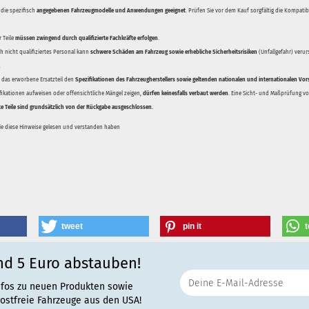
 die spezifisch
angegebenen Fahrzeugmodelle und Anwendungen geeignet
. Prüfen Sie vor dem Kauf sorgfältig die Kompati
 Teile
müssen zwingend durch qualifizierte Fachkräfte erfolgen
.
 nicht qualifiziertes Personal kann
schwere Schäden am Fahrzeug sowie erhebliche Sicherheitsrisiken
(Unfallgefahr) veru
.
ss das erworbene Ersatzteil den
Spezifikationen des Fahrzeugherstellers sowie geltenden nationalen und internationalen Vor
ifikationen aufweisen oder offensichtliche Mängel zeigen,
dürfen keinesfalls verbaut werden
. Eine Sicht- und Maßprüfung vor
te Teile sind grundsätzlich von der Rückgabe ausgeschlossen.
Sie diese Hinweise gelesen und verstanden haben
tweet
pin it
t
nd 5 Euro abstauben!
nfos zu neuen Produkten sowie
rostfreie Fahrzeuge aus den USA!