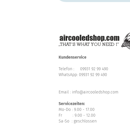
Kundenservice
Telefon :
09931 92 99 490
WhatsApp:
09931 92 99 490
Email : info@aircooledshop.com
Servicezeiten:
Mo-Do : 9.00 - 17.00
Fr : 9.00 - 12.00
Sa-So : geschlossen