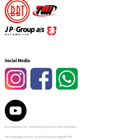
Social Media
Aircooledshop.com , Hintersberger Joachim ist kein Bestandteil
des Volkswagen Konzerns. Die Verwendung der Begriffe "VW",