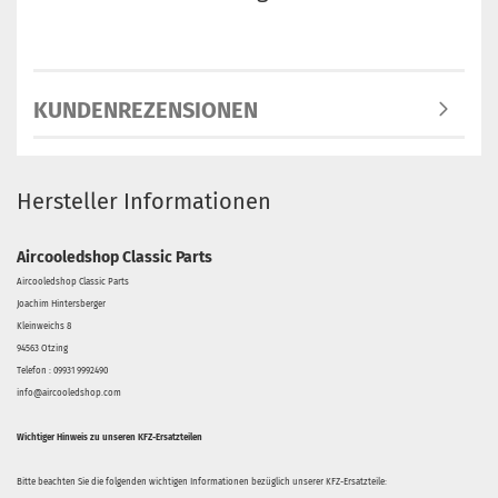
KUNDENREZENSIONEN
Hersteller Informationen
Aircooledshop Classic Parts
Aircooledshop Classic Parts
Joachim Hintersberger
Kleinweichs 8
94563 Otzing
Telefon : 09931 9992490
info@aircooledshop.com
Wichtiger Hinweis zu unseren KFZ-Ersatzteilen
Bitte beachten Sie die folgenden wichtigen Informationen bezüglich unserer KFZ-Ersatzteile: