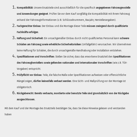
Kompatibilität:
Unsere Ersatzteile sind ausschließlich für die spezifisch
angegebenen Fahrzeugmodelle
und Anwendungen geeignet
. Prüfen Sie vor dem Kauf sorgfältig die Kompatibilität mit Ihrem Fahrzeug
anhand der Fahrzeuginformationen (z.B. Schlüsselnummern, Baujahr, Herstellerangaben).
Fachgerechter Einbau:
Der Einbau und die Montage dieser Teile
müssen zwingend durch qualifizierte
Fachkräfte erfolgen
.
Haftung und Sicherheit:
Ein unsachgemäßer Einbau durch nicht qualifiziertes Personal kann
schwere
Schäden am Fahrzeug sowie erhebliche Sicherheitsrisiken
(Unfallgefahr) verursachen. Wir übernehmen
keine Haftung für Schäden, die durch unsachgemäße Handhabung oder Installation entstehen.
Spezifikationen und Vorschriften:
Stellen Sie sicher, dass das erworbene Ersatzteil den
Spezifikationen
des Fahrzeugherstellers sowie geltenden nationalen und internationalen Vorschriften
(wie z.B. TÜV-
Vorgaben) entspricht.
Prüfpflicht vor Einbau:
Teile, die falsche Maße oder Spezifikationen aufweisen oder offensichtliche
Mängel zeigen,
dürfen keinesfalls verbaut werden
. Eine Sicht- und Maßprüfung vor der Montage ist
obligatorisch.
Rückgaberecht:
Bereits verbaute, montierte oder benutzte Teile sind grundsätzlich von der Rückgabe
ausgeschlossen.
Mit dem Kauf und der Montage des Ersatzteils bestätigen Sie, dass Sie diese Hinweise gelesen und verstanden
haben