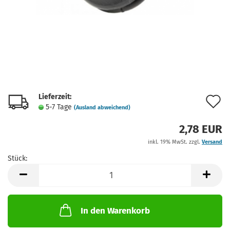
Lieferzeit:
A
5-7 Tage
(Ausland abweichend)
d
2,78 EUR
M
inkl. 19% MwSt. zzgl.
Versand
Stück:
Stück
In den Warenkorb