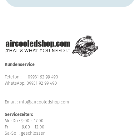
Kundenservice
Telefon :
09931 92 99 490
WhatsApp:
09931 92 99 490
Email : info@aircooledshop.com
Servicezeiten:
Mo-Do : 9.00 - 17.00
Fr : 9.00 - 12.00
Sa-So : geschlossen