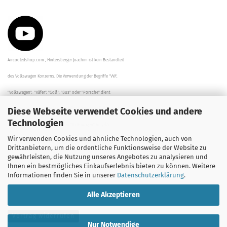
Aircooledshop.com , Hintersberger Joachim ist kein Bestandteil
des Volkswagen Konzerns. Die Verwendung der Begriffe "VW",
"Volkswagen", "Käfer", "Golf", "Bus" oder "Porsche" dient
Diese Webseite verwendet Cookies und andere
der Beschreibung der Teile und stellt in keinem Fall eine direkte
Technologien
Verbindung zu dem Unternehmen "Volkswagen" her/da.
Wir verwenden Cookies und ähnliche Technologien, auch von
Die Beschreibungen, Zeichnungen und Angaben zur
Drittanbietern, um die ordentliche Funktionsweise der Website zu
gewährleisten, die Nutzung unseres Angebotes zu analysieren und
Verwendung sind sorgfältig überprüft worden.
Ihnen ein bestmögliches Einkaufserlebnis bieten zu können. Weitere
Informationen finden Sie in unserer
Datenschutzerklärung
.
Alle Akzeptieren
Vertrag widerrufen
Nur Notwendige