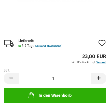
Lieferzeit:
A
5-7 Tage
(Ausland abweichend)
d
23,00 EUR
M
inkl. 19% MwSt. zzgl.
Versand
SET:
SET
In den Warenkorb