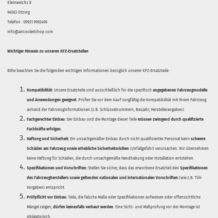
Kleinweichs 8
94563 Otzing
Telefon : 09931 9992490
info@aircooledshop.com
Wichtiger Hinweis zu unseren KFZ-Ersatzteilen
Bitte beachten Sie die folgenden wichtigen Informationen bezüglich unserer KFZ-Ersatzteile:
Kompatibilität:
Unsere Ersatzteile sind ausschließlich für die spezifisch
angegebenen Fahrzeugmodelle
und Anwendungen geeignet
. Prüfen Sie vor dem Kauf sorgfältig die Kompatibilität mit Ihrem Fahrzeug
anhand der Fahrzeuginformationen (z.B. Schlüsselnummern, Baujahr, Herstellerangaben).
Fachgerechter Einbau:
Der Einbau und die Montage dieser Teile
müssen zwingend durch qualifizierte
Fachkräfte erfolgen
.
Haftung und Sicherheit:
Ein unsachgemäßer Einbau durch nicht qualifiziertes Personal kann
schwere
Schäden am Fahrzeug sowie erhebliche Sicherheitsrisiken
(Unfallgefahr) verursachen. Wir übernehmen
keine Haftung für Schäden, die durch unsachgemäße Handhabung oder Installation entstehen.
Spezifikationen und Vorschriften:
Stellen Sie sicher, dass das erworbene Ersatzteil den
Spezifikationen
des Fahrzeugherstellers sowie geltenden nationalen und internationalen Vorschriften
(wie z.B. TÜV-
Vorgaben) entspricht.
Prüfpflicht vor Einbau:
Teile, die falsche Maße oder Spezifikationen aufweisen oder offensichtliche
Mängel zeigen,
dürfen keinesfalls verbaut werden
. Eine Sicht- und Maßprüfung vor der Montage ist
obligatorisch.