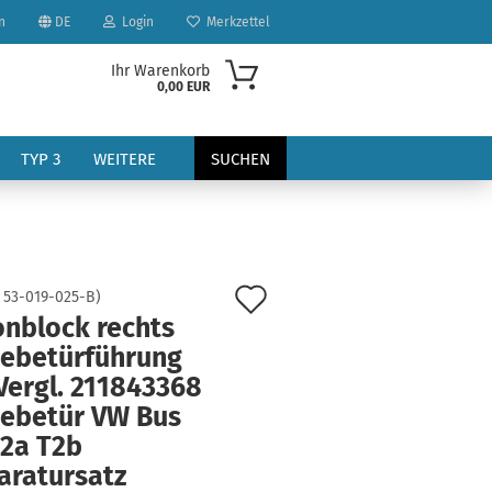
n
DE
Login
Merkzettel
Ihr Warenkorb
0,00 EUR
TYP 3
WEITERE
SUCHEN
Auf
:
53-019-025-B
)
onblock rechts
den
iebetürführung
?
Merkzettel
Vergl. 211843368
iebetür VW Bus
T2a T2b
aratursatz