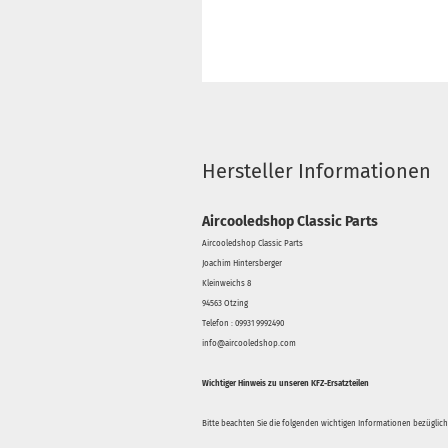
Hersteller Informationen
Aircooledshop Classic Parts
Aircooledshop Classic Parts
Joachim Hintersberger
Kleinweichs 8
94563 Otzing
Telefon : 09931 9992490
info@aircooledshop.com
Wichtiger Hinweis zu unseren KFZ-Ersatzteilen
Bitte beachten Sie die folgenden wichtigen Informationen bezüglich 