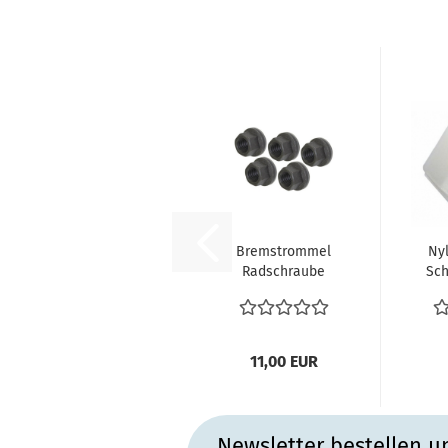
Bremstrommel
Nyl
Radschraube
Sch
Radbolzen
Befestigung
Felge...
11,00 EUR
Newsletter bestellen u