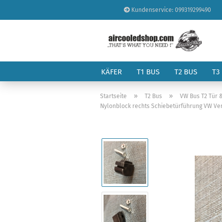
Kundenservice: 099319299490
KÄFER
T1 BUS
T2 BUS
T3
»
»
Startseite
T2 Bus
VW Bus T2 Tür 
Nylonblock rechts Schiebetürführung VW Ver