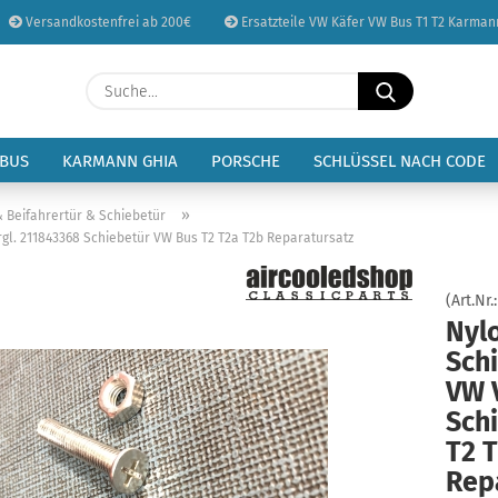
Versandkostenfrei ab 200€
Ersatzteile VW Käfer VW Bus T1 T2 Karman
Sprache auswählen
Suche...
E-Mail
Lieferland
 BUS
KARMANN GHIA
PORSCHE
SCHLÜSSEL NACH CODE
Passwort
»
& Beifahrertür & Schiebetür
gl. 211843368 Schiebetür VW Bus T2 T2a T2b Reparatursatz
(Art.Nr.
Nyl
Konto erstellen
Sch
Passwort vergessen
VW 
Sch
T2 
Rep