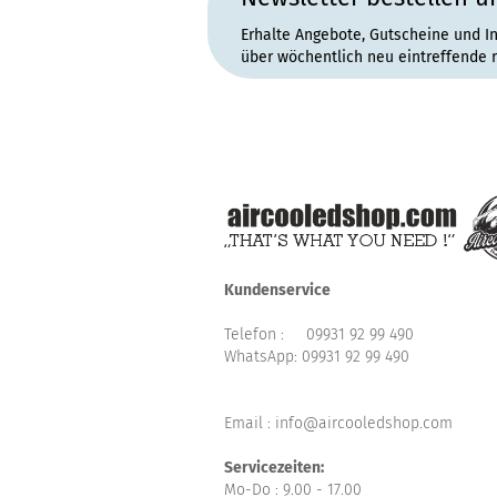
Erhalte Angebote, Gutscheine und I
über wöchentlich neu eintreffende 
Kundenservice
Telefon :
09931 92 99 490
WhatsApp:
09931 92 99 490
Email : info@aircooledshop.com
Servicezeiten:
Mo-Do : 9.00 - 17.00