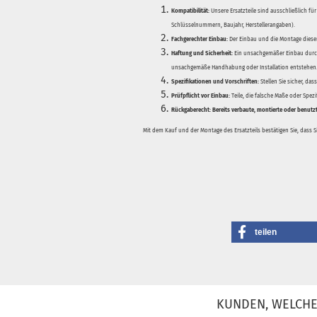
Kompatibilität:
Unsere Ersatzteile sind ausschließlich für
Schlüsselnummern, Baujahr, Herstellerangaben).
Fachgerechter Einbau:
Der Einbau und die Montage dieser
Haftung und Sicherheit:
Ein unsachgemäßer Einbau durch
unsachgemäße Handhabung oder Installation entstehen
Spezifikationen und Vorschriften:
Stellen Sie sicher, da
Prüfpflicht vor Einbau:
Teile, die falsche Maße oder Spez
Rückgaberecht:
Bereits verbaute, montierte oder benutz
Mit dem Kauf und der Montage des Ersatzteils bestätigen Sie, dass 
teilen
KUNDEN, WELCHE 