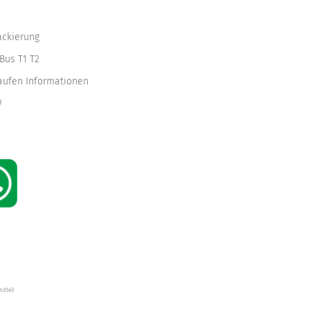
ackierung
Bus T1 T2
kaufen Informationen
W
ndteil