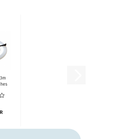
 3m
ches
ystem
..
UR