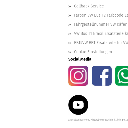
Callback Service
Farben VW Bus T2 Farbcode L
Fahrgestellnummer VW Käfer 
VW Bus T1 Brasil Ersatzteile 
BBT4VW BBT Ersatzteile für V
Cookie Einstellungen
Social Media
Aircooledshop.com , Hintersberger Joachim ist kein Besta