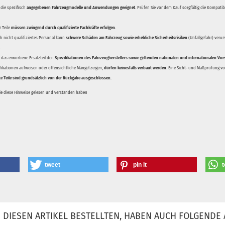
 die spezifisch
angegebenen Fahrzeugmodelle und Anwendungen geeignet
. Prüfen Sie vor dem Kauf sorgfältig die Kompati
 Teile
müssen zwingend durch qualifizierte Fachkräfte erfolgen
.
 nicht qualifiziertes Personal kann
schwere Schäden am Fahrzeug sowie erhebliche Sicherheitsrisiken
(Unfallgefahr) veru
.
ss das erworbene Ersatzteil den
Spezifikationen des Fahrzeugherstellers sowie geltenden nationalen und internationalen Vor
ifikationen aufweisen oder offensichtliche Mängel zeigen,
dürfen keinesfalls verbaut werden
. Eine Sicht- und Maßprüfung vor
te Teile sind grundsätzlich von der Rückgabe ausgeschlossen.
Sie diese Hinweise gelesen und verstanden haben
tweet
pin it
t
DIESEN ARTIKEL BESTELLTEN, HABEN AUCH FOLGENDE 