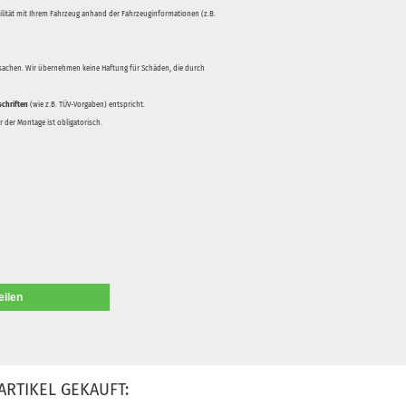
bilität mit Ihrem Fahrzeug anhand der Fahrzeuginformationen (z.B.
rsachen. Wir übernehmen keine Haftung für Schäden, die durch
schriften
(wie z.B. TÜV-Vorgaben) entspricht.
 der Montage ist obligatorisch.
eilen
ARTIKEL GEKAUFT: