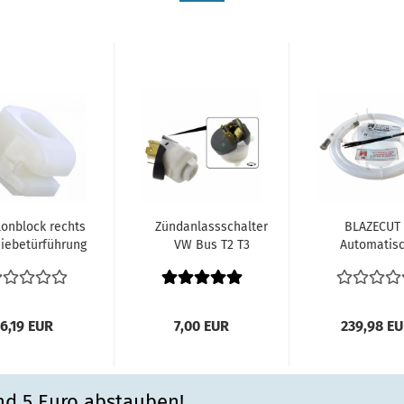
onblock rechts
Zündanlassschalter
BLAZECUT
iebetürführung
VW Bus T2 T3
Automatis
VW Vergl.
Zündanlaßschalter
Feuerlöschs
211843368...
VW...
Oldtimer.
6,19 EUR
7,00 EUR
239,98 E
nd 5 Euro abstauben!