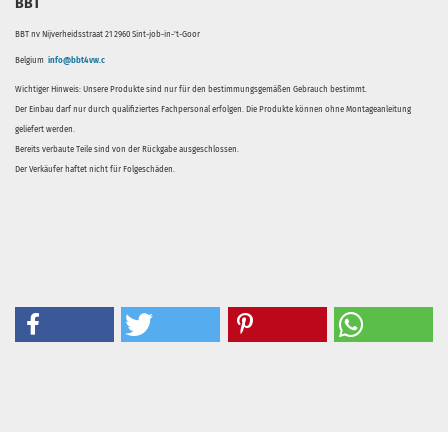
BBT
BBT nv Nijverheidsstraat 21 2960 Sint-job-in-'t-Goor
Belgium
info@bbt4vw.c
Wichtiger Hinweis: Unsere Produkte sind nur für den bestimmungsgemäßen Gebrauch bestimmt.
Der Einbau darf nur durch qualifiziertes Fachpersonal erfolgen. Die Produkte können ohne Montageanleitung
geliefert werden.
Bereits verbaute Teile sind von der Rückgabe ausgeschlossen.
Der Verkäufer haftet nicht für Folgeschäden.