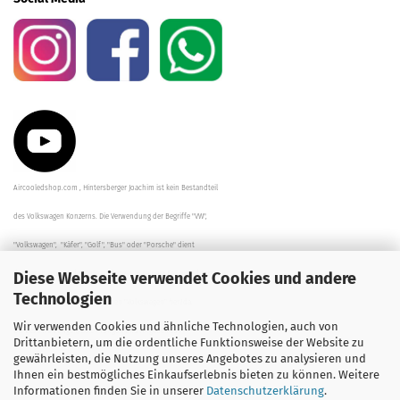
Aircooledshop.com , Hintersberger Joachim ist kein Bestandteil
des Volkswagen Konzerns. Die Verwendung der Begriffe "VW",
"Volkswagen", "Käfer", "Golf", "Bus" oder "Porsche" dient
Diese Webseite verwendet Cookies und andere
der Beschreibung der Teile und stellt in keinem Fall eine direkte
Technologien
Verbindung zu dem Unternehmen "Volkswagen" her/da.
Wir verwenden Cookies und ähnliche Technologien, auch von
Die Beschreibungen, Zeichnungen und Angaben zur
Drittanbietern, um die ordentliche Funktionsweise der Website zu
gewährleisten, die Nutzung unseres Angebotes zu analysieren und
Verwendung sind sorgfältig überprüft worden.
Ihnen ein bestmögliches Einkaufserlebnis bieten zu können. Weitere
Informationen finden Sie in unserer
Datenschutzerklärung
.