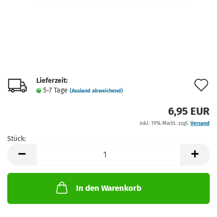
Lieferzeit:
A
5-7 Tage
(Ausland abweichend)
d
6,95 EUR
M
inkl. 19% MwSt. zzgl.
Versand
Stück:
Stück
In den Warenkorb