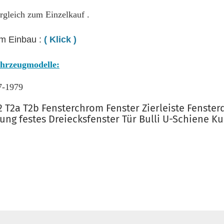
rgleich zum Einzelkauf .
om Einbau :
( Klick )
ahrzeugmodelle:
7-1979
2 T2a T2b Fensterchrom Fenster Zierleiste Fenster
ung festes Dreiecksfenster Tür Bulli U-Schiene Ku