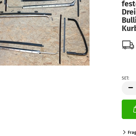
fest
Drei
Bull
Kur
SET:
SET
Fra