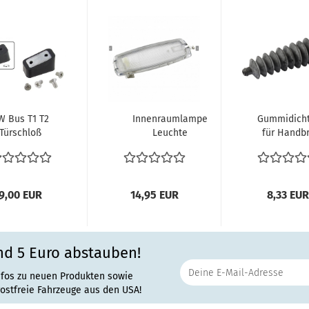
W Bus T1 T2
Innenraumlampe
Gummidicht
Türschloß
Leuchte
für Handb
Schließkeil
Innenraumbeleuchtung
Gasz
Gummi
Innenraumleuchte...
Drehzahlmess
hließplatte...
9,00 EUR
14,95 EUR
8,33 EUR
nd 5 Euro abstauben!
nfos zu neuen Produkten sowie
rostfreie Fahrzeuge aus den USA!