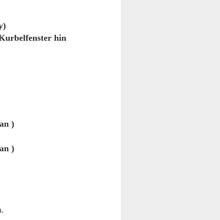
y)
 Kurbelfenster hin
an )
an )
n.