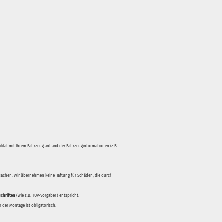
bilität mit Ihrem Fahrzeug anhand der Fahrzeuginformationen (z.B.
rsachen. Wir übernehmen keine Haftung für Schäden, die durch
schriften
(wie z.B. TÜV-Vorgaben) entspricht.
 der Montage ist obligatorisch.