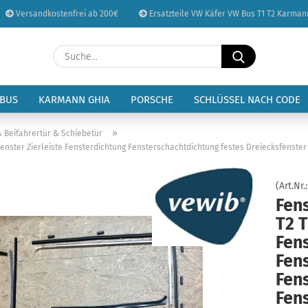
Versandkostenfrei ab 200€
Ersatzteile VW Käfer VW Bus T1 T2 Karman
Sprache auswählen
Suche...
E-Mail
Lieferland
 BUS
KARMANN GHIA
PORSCHE
SCHLÜSSEL NACH CODE
Passwort
»
& Beifahrertür & Schiebetür
enster Zierleiste Fensterdichtung Fensterschachtdichtung festes Dreiecksfenster
(Art.Nr.
Fen
Konto erstellen
T2 
Passwort vergessen
Fen
Fens
Fen
Fen