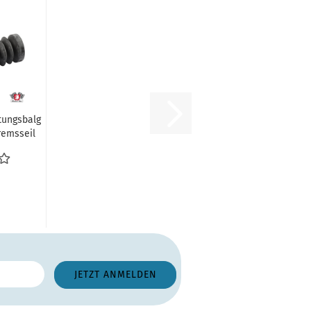
ungsbalg
remsseil
ug
erkabel...