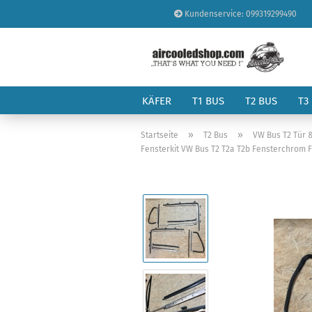
Kundenservice: 099319299490
KÄFER
T1 BUS
T2 BUS
T3
»
»
Startseite
T2 Bus
VW Bus T2 Tür 
Fensterkit VW Bus T2 T2a T2b Fensterchrom F