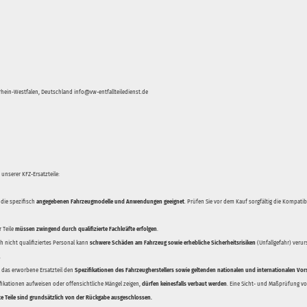
hein-Westfalen, Deutschland info@vw-entfallteiledienst.de
unserer KFZ-Ersatzteile:
 die spezifisch
angegebenen Fahrzeugmodelle und Anwendungen geeignet
. Prüfen Sie vor dem Kauf sorgfältig die Kompati
 Teile
müssen zwingend durch qualifizierte Fachkräfte erfolgen
.
 nicht qualifiziertes Personal kann
schwere Schäden am Fahrzeug sowie erhebliche Sicherheitsrisiken
(Unfallgefahr) veru
.
ss das erworbene Ersatzteil den
Spezifikationen des Fahrzeugherstellers sowie geltenden nationalen und internationalen Vor
ifikationen aufweisen oder offensichtliche Mängel zeigen,
dürfen keinesfalls verbaut werden
. Eine Sicht- und Maßprüfung vor
te Teile sind grundsätzlich von der Rückgabe ausgeschlossen.