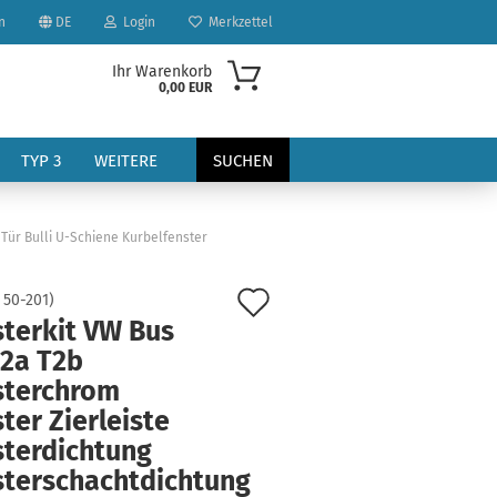
n
DE
Login
Merkzettel
Ihr Warenkorb
0,00 EUR
TYP 3
WEITERE
SUCHEN
 Tür Bulli U-Schiene Kurbelfenster
Auf
:
50-201
)
sterkit VW Bus
den
T2a T2b
?
Merkzettel
sterchrom
ter Zierleiste
sterdichtung
sterschachtdichtung