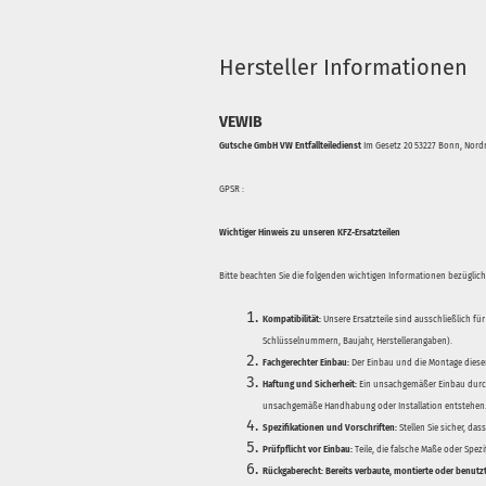
Hersteller Informationen
VEWIB
Gutsche GmbH VW Entfallteiledienst
Im Gesetz 20 53227 Bonn, Nordr
GPSR :
Wichtiger Hinweis zu unseren KFZ-Ersatzteilen
Bitte beachten Sie die folgenden wichtigen Informationen bezüglich 
Kompatibilität:
Unsere Ersatzteile sind ausschließlich für
Schlüsselnummern, Baujahr, Herstellerangaben).
Fachgerechter Einbau:
Der Einbau und die Montage dieser
Haftung und Sicherheit:
Ein unsachgemäßer Einbau durch
unsachgemäße Handhabung oder Installation entstehen
Spezifikationen und Vorschriften:
Stellen Sie sicher, da
Prüfpflicht vor Einbau:
Teile, die falsche Maße oder Spez
Rückgaberecht:
Bereits verbaute, montierte oder benutz