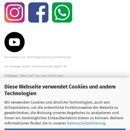
Aircooledshop.com , Hintersberger Joachim ist kein Bestandteil
des Volkswagen Konzerns. Die Verwendung der Begriffe "VW",
"Volkswagen", "Käfer", "Golf", "Bus" oder "Porsche" dient
Diese Webseite verwendet Cookies und andere
der Beschreibung der Teile und stellt in keinem Fall eine direkte
Technologien
Verbindung zu dem Unternehmen "Volkswagen" her/da.
Wir verwenden Cookies und ähnliche Technologien, auch von
Die Beschreibungen, Zeichnungen und Angaben zur
Drittanbietern, um die ordentliche Funktionsweise der Website zu
gewährleisten, die Nutzung unseres Angebotes zu analysieren und
Verwendung sind sorgfältig überprüft worden.
Ihnen ein bestmögliches Einkaufserlebnis bieten zu können. Weitere
Informationen finden Sie in unserer
Datenschutzerklärung
.