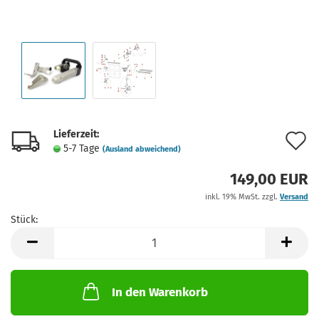
Lieferzeit:
A
5-7 Tage
(Ausland abweichend)
d
149,00 EUR
M
inkl. 19% MwSt. zzgl.
Versand
Stück:
Stück
In den Warenkorb